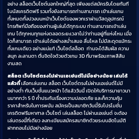
อย่าง สล็อตเว็บไซต์นอกใหญ่ที่สุด เพียงแต่สมัครรับโดยทันที
โบนัสเครดิตฟรี รวมทั้งยังสามารถท่านสามารถ เข้าเล่นเกม
ทั้งหมดทั้งปวงบนหน้าเว็บไซต์ของพวกเราผ่านวัสดุอุปกรณ์
โทรศัพท์มือถือของท่านผู้เล่นได้ทุกระบบ ท่านสามารถเข้าเล่น
เกม ได้ทุกหนทุกแห่งตลอดระยะเวลาไม่ว่าท่านอยู่ที่แห่งไหน เมื่อ
ใดก็สามารถ เข้าเล่นได้อย่างสม่ำเสมอ ลื่นไหล ไม่มีสะดุดแม้กระ
ทั้งเกมเดียว อย่างแน่แท้ เว็บไซต์สล็อต ท่านจะได้สัมผัส ความ
สนุก ละลานตา ตื่นจิตใจด้วยตัวเกม 3D ที่มาพร้อมภาพสีสัน
งามสด
สล็อต เว็บไซต์ตรงไม่ผ่านเอเย่นต์ไม่มีอย่างน้อย เล่นได้
แล้วที่
เลือกเล่นเกม สล็อต เว็บไซต์ตรงไม่ผ่านเอเย่นต์ไม่มี
อย่างต่ำ กับเว็บชั้นแนวหน้า ได้แล้ววันนี้ เปิดให้บริการมายาวนา
นมากกว่า 5 ปี ค้ำประกันเรื่องความปลอดภัย และก็ความคุ้ม
ราคาสำหรับในการพนัน สมัครเป็นสมาชิกวันนี้รับโปรโมชั่น
เครดิตฟรีมหาศาล เว็บไซต์ เล่นสล็อต ไม่ผ่านเอเย่นต์ จะต้อง
เล่นตรงนี้ที่เดียว ลงทะเบียนสมัครสมาชิกด้วยระบบอัตโนมัติ
ฝากถอนไม่มีอย่างน้อย