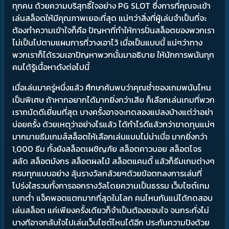
ทุกคน ด้วยความบริสุทธิ์ใจอย่าง PG SLOT ซึ่งการที่คุณจะเข้า
เล่นสล็อตให้มีคุณภาพเยอะที่สุด แน่ๆว่าสิ่งที่ผู้เล่นจำเป็นที่จะ
ต้องทำความเข้าใจก็คือ ปัญหาที่ทำให้การปั่นสล็อตของพวกเรา
ไม่เป็นไปตามแผนการที่วางเอาไว้ เมื่อเป็นแบบนี้ แน่ๆว่าทาง
พวกเราก็ได้รวมเอาปัญหาพวกนั้นมาอธิบาย ให้นักการพนันทุก
คนได้รู้เนื้อหาดังต่อไปนี้
เมื่อเล่นมาครู่หนึ่งแล้ว ศึกษาค้นพบว่าคุณช่ำชองเกมพนันไหน
เป็นพิเศษ ถ้าหากอยากได้มากยิ่งกว่าเสีย ก็เลือกเล่นเกมที่พวก
เราถนัดดีเยี่ยมที่สุด บางครั้งอาจจะทดลองแปลงบ้างแต่ว่าอย่า
บ่อยครั้ง ด้วยเหตุว่าอย่างไรแล้ว ได้กำไรดีแล้วกว่าขาดทุนแน่ๆ
มากมายธีมเกมส์สล็อตให้เลือกเล่นแบบไม่น่าเบื่อ มากยิ่งกว่า
1,000 ธีม ทั้งยังสล็อตเผชิญภัย สล็อตคาวบอย สล็อตโจร
สลัด สล็อตมังกร สล็อตผลไม้ สล็อตแคนดี้ แล้วก็ธีมเกมต่างๆ
ครบทุกแบบอย่าง ลุ้นรางวัลกล้วยๆด้วยข้อตกลงการเล่นที่
โปร่งใสรวมทั้งการออกรางวัลโดยความเป็นธรรม เว็บไซต์เกม
เบทต่ำ แจ็คพอตแตกมากที่สุดในโลก คนไหนกันแน่ได้ทดสอบ
เล่นสล็อต แค่เพียงครั้งเดียวก็จำเป็นต้องชอบใจ จนกระทั่งไม่
บางทีอาจกลับใจไปเล่นเว็บไซต์ไหนได้อีก ประกันความปังด้วย