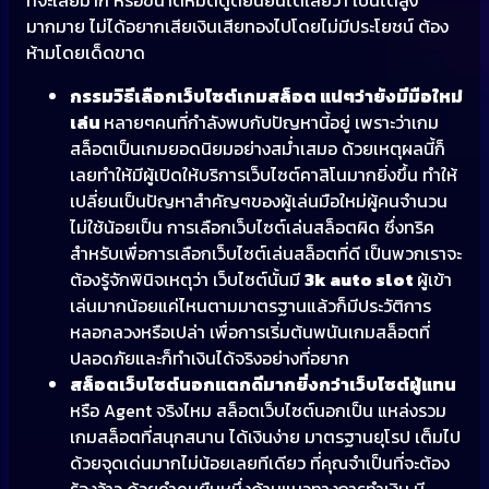
ที่จะเสียมาก หรือขนาดหมดตูดยืนยันได้เลยว่า เป็นได้สูง
มากมาย ไม่ได้อยากเสียเงินเสียทองไปโดยไม่มีประโยชน์ ต้อง
ห้ามโดยเด็ดขาด
กรรมวิธีเลือกเว็บไซต์เกมสล็อต แน่ๆว่ายังมีมือใหม่
เล่น
หลายๆคนที่กำลังพบกับปัญหานี้อยู่ เพราะว่าเกม
สล็อตเป็นเกมยอดนิยมอย่างสม่ำเสมอ ด้วยเหตุผลนี้ก็
เลยทำให้มีผู้เปิดให้บริการเว็บไซต์คาสิโนมากยิ่งขึ้น ทำให้
เปลี่ยนเป็นปัญหาสำคัญๆของผู้เล่นมือใหม่ผู้คนจำนวน
ไม่ใช้น้อยเป็น การเลือกเว็บไซต์เล่นสล็อตผิด ซึ่งทริค
สำหรับเพื่อการเลือกเว็บไซต์เล่นสล็อตที่ดี เป็นพวกเราจะ
ต้องรู้จักพินิจเหตุว่า เว็บไซต์นั้นมี
3k auto slot
ผู้เข้า
เล่นมากน้อยแค่ไหนตามมาตรฐานแล้วก็มีประวัติการ
หลอกลวงหรือเปล่า เพื่อการเริ่มต้นพนันเกมสล็อตที่
ปลอดภัยและก็ทำเงินได้จริงอย่างที่อยาก
สล็อตเว็บไซต์นอกแตกดีมากยิ่งกว่าเว็บไซต์ผู้แทน
หรือ Agent จริงไหม สล็อตเว็บไซต์นอกเป็น แหล่งรวม
เกมสล็อตที่สนุกสนาน ได้เงินง่าย มาตรฐานยุโรป เต็มไป
ด้วยจุดเด่นมากไม่น้อยเลยทีเดียว ที่คุณจำเป็นที่จะต้อง