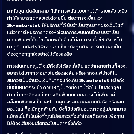
มากับจุดเด่นล้นหลาม ที่นักการพนันแบบใหม่ได้ทราบแล้ว จะยิ่ง
ทำให้สามารถตกลงใจได้ง่ายขึ้น ต้องการจะชี้แนะว่า
3k+auto+slot
ให้บริการที่ดี นับว่าเป็นฐานรากของเว็บไซต์
แต่ว่าการให้บริการที่ตรงหัวใจนักการพนันคนไทย นับว่าเป็น
ความพิเศษที่เว็บไซต์เกมพนันอื่นๆไม่สามารถที่จะให้บริการได้
มาดูกันว่ามีอะไรที่พิเศษรวมทั้งน่าดึงดูดบ้าง การันตีว่าจำเป็น
ต้องถูกอกถูกใจอย่างไม่ต้องสงสัย
การเล่นเกมกลุ่มนี้ จะมีทั้งยังได้และก็เสีย แต่ว่าหลายท่านก็คงจะ
อยาก ได้มากกว่าอย่างไม่ต้องสงสัย หรือหากจะแพ้บ้างก็ไม่
สมควรเป็นจำนวนเงินที่มากจนถึงเกิน
3k auto slot
หรือถึง
ขั้นขั้นหมดกระเป๋า ด้วยเหตุนั้นสิ่งตั้งแต่นี้ต่อไป เป็นสิ่งที่คุณ
ห้ามทำหากคิดจะเล่นการเดิมพันทุกแบบอย่าง ไม่เพียงแค่
สล็อตเพียงแค่นั้น และไม่ว่าคุณจะเล่นจากสถานที่จริง หรือเล่น
ออนไลน์ ก็จะมีกฎคล้ายกัน ซึ่งก็มีข้อที่ไม่อนุญาตอยู่ไม่มากมาย
แม้กระนั้นก็เป็นสิ่งที่คุณไม่สมควรที่จะทำโดยเด็ดขาด เพื่อคุณ
ไม่ต้องเสียเงินเสียทองไปเปล่าๆซึ่งก็คือ