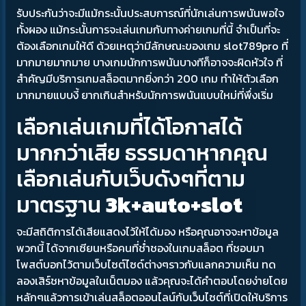
รับประกันว่าจะมีแม้กระนั้นประสบการณ์ที่นักเล่นการพนันพอใจ
ทั้งผอง แม้กระนั้นการจะเล่นเกมกับทางค่ายเกมที่นี้ จำเป็นที่จะ
ต้องเลือกเกมให้ดี ด้วยเหตุว่ามีลักษณะของเกม slot789pro ที่
มากมายมากมาย บางเกมนักการพนันบางทีก็อาจจะผิดหัวใจ ที่
สำคัญมีบริการเกมสล็อตมากยิ่งกว่า 200 เกม ทำให้ตัวเลือก
มากมายแบบงี้ ยากเกินสำหรับนักการพนันแบบใหม่ที่พึ่งเริ่ม
เลือกเล่นเกมที่ได้โอกาสได้
มากกว่าเสีย ธรรมดาหากคุณ
เลือกเล่นกับเว็บดังๆที่ตาม
มาตรฐาน
3k+auto+slot
จะมีสถิติการได้เสียแสดงไว้ให้ได้มอง หรือคุณอาจจะหาข้อมูล
พวกนี้ ได้จากเซียนหรือคนที่ช่ำชองในเกมสล็อต ที่ชอบมา
โพสต์บอกไว้ตามเว็บไซต์ไซด์ต่างๆราวกับแลกความเห็น ทด
ลองเสิร์ชหาข้อมูลในเน็ตมอง แล้วคุณจะได้คำตอบโดยง่ายโดย
หลักๆแล้วการเข้าเล่นสล็อตออนไลน์กับเว็บไซต์ที่เปิดให้บริการ