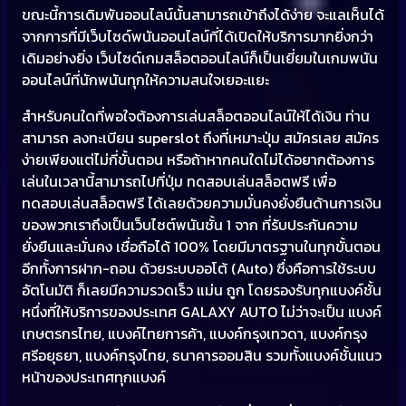
ขณะนี้การเดิมพันออนไลน์นั้นสามารถเข้าถึงได้ง่าย จะแลเห็นได้
จากการที่มีเว็บไซด์พนันออนไลน์ที่ได้เปิดให้บริการมากยิ่งกว่า
เดิมอย่างยิ่ง เว็บไซด์เกมสล็อตออนไลน์ก็เป็นเยี่ยมในเกมพนัน
ออนไลน์ที่นักพนันทุกให้ความสนใจเยอะแยะ
สำหรับคนใดที่พอใจต้องการเล่นสล็อตออนไลน์ให้ได้เงิน ท่าน
สามารถ ลงทะเบียน superslot ถึงที่เหมาะปุ่ม สมัครเลย สมัคร
ง่ายเพียงแต่ไม่กี่ขั้นตอน หรือถ้าหากคนใดไม่ได้อยากต้องการ
เล่นในเวลานี้สามารถไปที่ปุ่ม ทดสอบเล่นสล็อตฟรี เพื่อ
ทดสอบเล่นสล็อตฟรี ได้เลยด้วยความมั่นคงยั่งยืนด้านการเงิน
ของพวกเราถึงเป็นเว็บไซต์พนันชั้น 1 จาก ที่รับประกันความ
ยั่งยืนและมั่นคง เชื่อถือได้ 100% โดยมีมาตรฐานในทุกขั้นตอน
อีกทั้งการฝาก-ถอน ด้วยระบบออโต้ (Auto) ซึ่งคือการใช้ระบบ
อัตโนมัติ ก็เลยมีความรวดเร็ว แม่น ถูก โดยรองรับทุกแบงค์ชั้น
หนึ่งที่ให้บริการของประเทศ GALAXY AUTO ไม่ว่าจะเป็น แบงค์
เกษตรกรไทย, แบงค์ไทยการค้า, แบงค์กรุงเทวดา, แบงค์กรุง
ศรีอยุธยา, แบงค์กรุงไทย, ธนาคารออมสิน รวมทั้งแบงค์ชั้นแนว
หน้าของประเทศทุกแบงค์