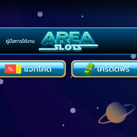
คู่มือการใช้งาน
รับเครดิตฟรี