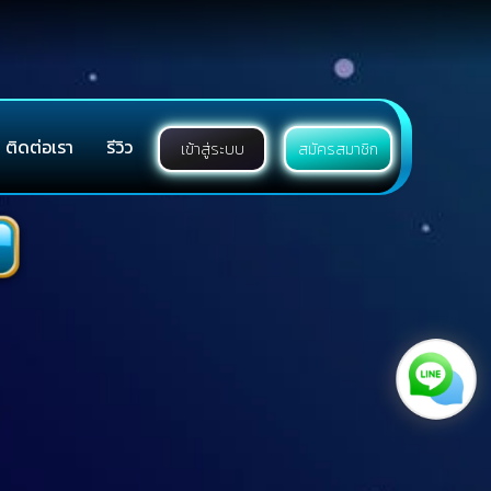
ติดต่อเรา
รีวิว
เข้าสู่ระบบ
สมัครสมาชิก