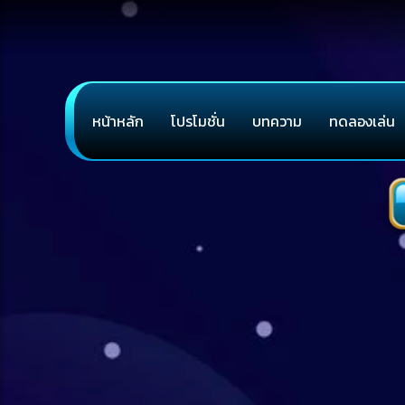
หน้าหลัก
โปรโมชั่น
บทความ
ทดลองเล่น