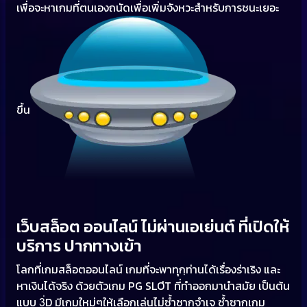
เพื่อจะหาเกมที่ตนเองถนัดเพื่อเพิ่มจังหวะสำหรับการชนะเยอะ
ขึ้น
เว็บสล็อต ออนไลน์ ไม่ผ่านเอเย่นต์ ที่เปิดให้
บริการ ปากทางเข้า
โลกที่เกมสล็อตออนไลน์ เกมที่จะพาทุกฺท่านได้เรื่องร่าเริง และ
หาเงินได้จริง ด้วยตัวเกม PG SLO่T ที่ทำออกมานำสมัย เป็นต้น
แบบ 3่D มีเกมใหม่ๆให้เลือกเล่นไม่ซ้ำซากจำเจ ซ้ำซากเกม