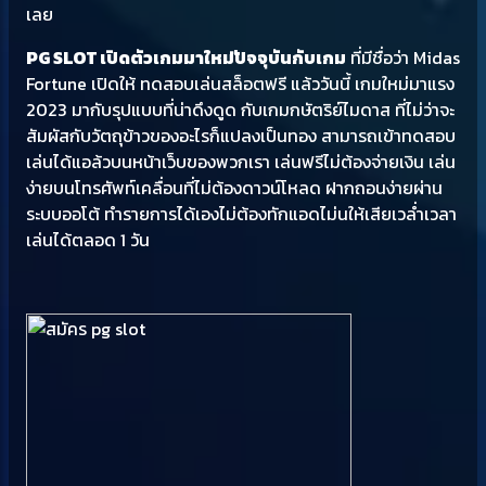
เลย
PG SLOT เปิดตัวเกมมาใหม่ปัจจุบันกับเกม
ที่มีชื่อว่า Midas
Fortune เปิดให้ ทดสอบเล่นสล็อตฟรี แล้ววันนี้ เกมใหม่มาแรง
2023 มากับรุปแบบที่น่าดึงดูด กับเกมกษัตริย์ไมดาส ที่ไม่ว่าจะ
สัมผัสกับวัตถุข้าวของอะไรก็แปลงเป็นทอง สามารถเข้าทดสอบ
เล่นได้แอล้วบนหน้าเว็บของพวกเรา เล่นฟรีไม่ต้องจ่ายเงิน เล่น
ง่ายบนโทรศัพท์เคลื่อนที่ไม่ต้องดาวน์โหลด ฝากถอนง่ายผ่าน
ระบบออโต้ ทำรายการได้เองไม่ต้องทักแอดไม่นให้เสียเวล่ำเวลา
เล่นได้ตลอด 1 วัน