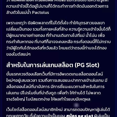
ความเข้าใจนี้ได้อยู่ไม่นานก็ได้กระทำการกำจัดมันออกด้วยการ
ล้างตัวในแม่น้ำ Pactolus
เพราะเหตุว่า ข้อผิดพลาดที่ไม่ได้ตั้งใจ ทำให้บุตรสาวของเขา
เปลี่ยนเป็นทอง รวมทั้งภายหลังที่ล้าง ความรู้ความเข้าใจนั้นได้ก็
มีผู้คนมากมายก่ายกอง ที่ทำงานเดินทางไปที่แม่ น้ำโน่น เพื่อ
กระทำค้นหาทอง ที่บางทีก็อาจจะคงเหลือ กระทั่งตอนนี้ก็ไม่ทราบ
ว่ามีผู้ใดกันได้ทองดังที่หวังแล้ว ไหมแต่ว่าตรงนี้ท่านจะได้ทอง
ของไมดัสแน่ๆ
สำหรับในการเล่นเกมสล็อต (PG Slot)
ขั้นแรกควรต้องเลือกเว็บที่มีการอัพเดตเกมสล็อตออนไลน์
ใหม่ๆอยู่เสมอเวลา รวมถึงการเสนอแนะปากทางเข้าเล่นเกม มี
สล็อตออนไลน์ที่นานัปการ มีการชี้แนะแนวทางสำหรับในการ
เล่นเกม มีโปรโมชั่นที่น่าดึงดูด เพื่อทำ ให้ท่านได้ ไม่พลาด
รางวัลใหญ่ โบนัสแตกง่าย ให้ผลกำไรแบบมีเหตุผล
เว็บไซต์สล็อตออนไลน์สมาชิกใหม่ สามารถตอบปัญหาผู้เล่นได้
ทุกเพศทุกวัย ตั้งใจความจำเป็นของ
สมัคร pg slot
ผู้เล่นเป็น