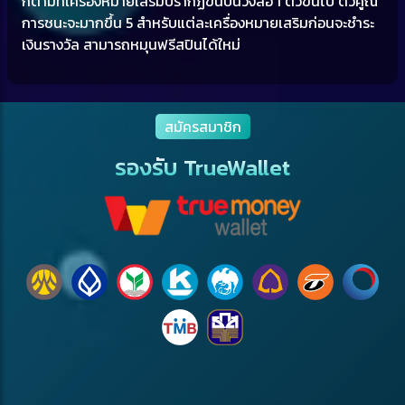
ก็ตามที่เครื่องหมายเสริมปรากฏขึ้นบนวงล้อ 1 ตัวขึ้นไป ตัวคูณ
การชนะจะมากขึ้น 5 สำหรับแต่ละเครื่องหมายเสริมก่อนจะชำระ
เงินรางวัล สามารถหมุนฟรีสปินได้ใหม่
สมัครสมาชิก
รองรับ TrueWallet