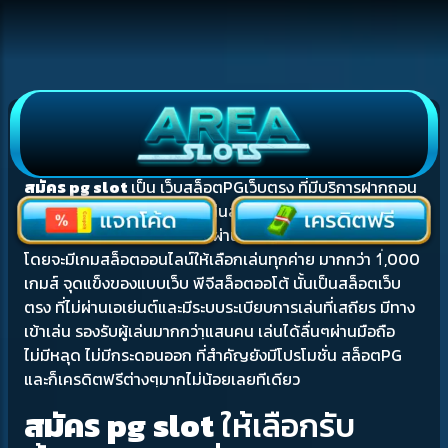
Rate this post
สมัคร pg slot
เป็น เว็บสล็อตPGเว็บตรง ที่มีบริการฝากถอน
ออโต้ แบบไม่มีออย่างต่ำ ที่ผู้เล่นสามารถฝากถอนเข้ามามากแค่
ไหนก็ได้ อีกทั้งรองรับการฝากผ่าน TRU่E WALLET อีกด้วย
โดยจะมีเกมสล็อตออนไลน์ให้เลือกเล่นทุกค่าย มากกว่า 1่,000
เกมส์ จุดแข็งของแบบเว็บ พีจีสล็อตออโต้ นั้นเป็นสล็อตเว็บ
ตรง ที่ไม่ผ่านเอเย่นต์และมีระบบระเบียบการเล่นที่เสถียร มีทาง
เข้าเล่น รองรับผู้เล่นมากกว่าฺแสนคน เล่นได้ลื่นๆผ่านมือถือ
ไม่มีหลุด ไม่มีกระดอนออก ที่สำคัญยังมีโปรโมชั่น สล็อตPG
และก็เครดิตฟรีต่างๆฺมากไม่น้อยเลยทีเดียว
สมัคร pg slot
ให้เลือกรับ