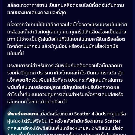
สล็อตเทวดาทาร์ซาน เป็นเกมสล็อตออนไลน์ที่ติดอันดับความ
ชอบของนักเสี่ยงดวงเยอะที่สุด
เนื่องจากว่าเกมนี้เป็นสล็อตออนไลน์ที่ออกจะมีระบบระเบียบช่วย
เหลือและก็เข้ามือกับผู้เล่นทุกคน ทุกกรุ๊ปนักเสี่ยงโชคเป็นอย่าง
มาก ไม่ว่าจะเป็นผู้เล่นมือใหม่ที่ไม่เคยเล่นเกมคาสิโนหรือสล็อต
ใดๆก็ตามมาก่อน แล้วมีทุนน้อย หรือจะเป็นนักเสี่ยงโชคมือ
เซียนที่มี
ประสบการณ์สำหรับการเล่นพนันกับสล็อตออนไลน์ตลอดมา
รวมทั้งมีทุนดก ปรารถนาที่จะโกยผลกำไร ปัดกวาดรางวัล ลุ้น
แจ็คพอตคิดเงินเพิ่มให้เร็วที่สุด ไปจนกระทั่งผู้เล่นนักเล่นการ
พนันที่เล่นเกมสล็อตอยู่สุดแต่มีทุนน้อยไหมรีบปัดกวาดผล
กำไร ย้ำเล่นแบบควบคุมการเสี่ยงสำหรับเพื่อการเล่นเสียหรือ
เล่นหมดเนื้อหมดตัวมากยิ่งกว่า
ฟีพบร์ของเกม
เมื่อมีเครื่องหมาย Scatter 4 อันปรากฎบนรีล
ผู้เล่นจะได้รับฟรีสปิน 10 ครั้ง แล้วถ้ามีเครื่องหมาย Scatter
ตกลงมาอีกจะได้ฟรีสปินเพิ่มเครื่องหมายละ 2 ฟรีสปิน เมื่อใด