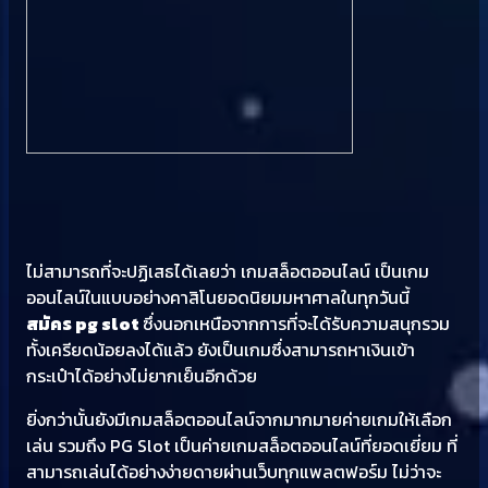
ไม่สามารถที่จะปฏิเสธได้เลยว่า เกมสล็อตออนไลน์ เป็นเกม
ออนไลน์ในแบบอย่างคาสิโนยอดนิยมมหาศาลในทุกวันนี้
สมัคร pg slot
ซึ่งนอกเหนือจากการที่จะได้รับความสนุกรวม
ทั้งเครียดน้อยลงได้แล้ว ยังเป็นเกมซึ่งสามารถหาเงินเข้า
กระเป๋าได้อย่างไม่ยากเย็นอีกด้วย
ยิ่งกว่านั้นยังมีเกมสล็อตออนไลน์จากมากมายค่ายเกมให้เลือก
เล่น รวมถึง PG Slot เป็นค่ายเกมสล็อตออนไลน์ที่ยอดเยี่ยม ที่
สามารถเล่นได้อย่างง่ายดายผ่านเว็บทุกแพลตฟอร์ม ไม่ว่าจะ