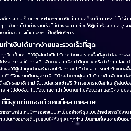
มเสถียร ความเร็ว และการฝาก-ถอน เงิน ในเกมสล็อตก็สามารถทำได้ผ่าน
 เข้าเล่นได้อย่างรวดเร็ว ไม่ต้องรอนาน ช่วยให้ผู้เล่นรับความสนุกจา
างแน่นอน ทางเว็บของเราเป็นผู้ให้บริการ
ล่นทำเงินได้มากง่ายและรวดเร็วที่สุด
ในทุกวัน เป็นเกมที่ให้ผู้เล่นทำเงินได้มากง่ายและรวดเร็วที่สุด ไม่อยาก
จะมีประสบการณ์ในการเดิมพันมาก่อนหรือไม่ มีทุนมากหรือว่าว่าทุนน้อย
่งผลให้ผู้เล่นทุกท่านสร้างรายได้จากเกมได้ ท่านสามารถเข้าถึงเกมสล็อ
ี่ได้รับความนิยมสูง การันตีด้วยจำนวนผู้เล่นที่เข้ามาเดิมพันในแต่
ี้ สมัครสมาชิกใหม่ รับโบนัสแรกเข้าฟรี มีการแจกรางวัลให้แก่ผู้เล่นบ่อย
้ง่าย ๆ ไม่ซับซ้อน ไม่ต้องโหลดหน้าเว็บนานให้เปลืองเวลา และมีความป
ค ที่มีจุดเด่นของตัวเกมที่หลากหลาย
ินตากราฟิกในเกมมีการออกแบบมาเป็นอย่างดี รูปแบบง่ายต่อการใช้งาน 
ความบันเทิงอย่างเต็มรูปแบบให้กับผู้เล่นทุกท่าน เป็นเกมที่เล่นง่ายเป็นอย