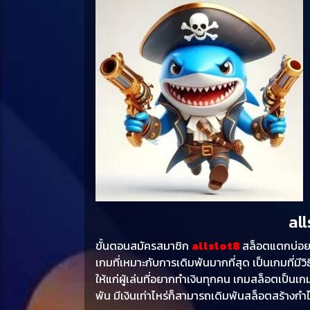
all
ขั้นตอนสมัครสมาชิก
allslot8
สล็อตแตกบ่อยอ
เกมที่เหมาะกับการเดิมพันมากที่สุด เป็นเกมที่มีวิธ
ให้แก่ผู้เล่นที่อยากทำเงินทุกคน เกมสล็อตเป็นเก
พัน มีเงินเท่าไหร่ก็สามารถเดิมพันสล็อตสร้างก