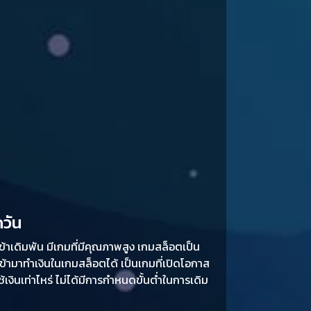
กวัน
าเดิมพัน มีเกมที่มีคุณภาพสูง เกมสล็อตเป็น
ารถเข้ามาทำเงินในเกมสล็อตได้ เป็นเกมที่เปิดโอกาส
เงินเท่าไหร่ ไม่ได้มีการกำหนดขั้นต่ำในการเดิม