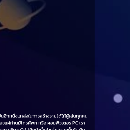
เป็นอีกหนึ่งแหล่งในการสร้างรายได้ให้ผู้เล่นทุกคน
ยงแค่ท่านมีโทรศัพท์ หรือ คอมพิวเตอร์ PC เรา
ด เพียงเข้าไปที่หน้าเว็บไซต์ของเราก็เข้าเดิม