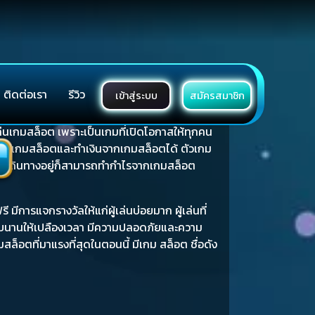
ติดต่อเรา
รีวิว
เข้าสู่ระบบ
สมัครสมาชิก
งเล่นเกมสล็อต เพราะเป็นเกมที่เปิดโอกาสให้ทุกคน
มาเล่นเกมสล็อตและทำเงินจากเกมสล็อตได้ ตัวเกม
กำลังเดินทางอยู่ก็สามารถทำกำไรจากเกมสล็อต
มีการแจกรางวัลให้แก่ผู้เล่นบ่อยมาก ผู้เล่นที่
้าเว็บนานให้เปลืองเวลา มีความปลอดภัยและความ
สล็อตที่มาแรงที่สุดในตอนนี้ มีเกม สล็อต ชื่อดัง