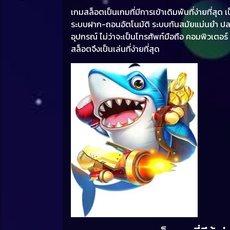
เกมสล็อตเป็นเกมที่มีการเข้าเดิมพันที่ง่ายที่สุด 
ระบบฝาก-ถอนอัตโนมัติ ระบบทันสมัยแม่นยำ ปลอดภ
อุปกรณ์ ไม่ว่าจะเป็นโทรศัพท์มือถือ คอมพิวเตอ
สล็อตจึงเป็นเล่นที่ง่ายที่สุด