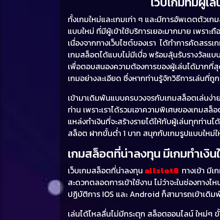
เว็บเกมที่มีผู้
ทั้งเกมใหม่และเกมเก่า ๆ และมีการอัพเดตตัวเกมสล
แบบใหม่ ที่มีผู้เข้าใช้บริการเยอะมากมาย เพราะถ
เนื่องจากทางเว็บไซต์ของเรา
ได้ทำการคัดสรรเกม
เกมสล็อตได้แบบไม่มีเบื่อ พร้อมลุ้นรับรางวัลแบบ
เพื่อตอบสนองความต้องการของผู้เล่นได้มากที่สุด 
เกมอย่างละเอียด ซึ่งหากท่านรู้จักวิธีการเล่นที่ถู
เข้ามาเดิมพันแบบครบวงจรกับเกมสล็อตเล่นง่ายท
ท่าน เพราะเราได้รวมเอาความพิเศษของเกมสล็อตที่
แหล่งทำเงินที่จะสร้างรายได้ให้กับผู้เล่นทุกท่า
สล็อต ฝากขั้นต่ำ 1 บาท สนุกกับเกมรูปแบบใหม่ให้
เกมสล็อตที่น่าลงทุน มีเกมทำเงินให
เว็บเกมสล็อตที่น่าลงทุน
allslot8
ทางเข้า มีเ
สะดวกตลอดการเข้าใช้งาน ไม่ว่าจะในช่องทางไหนก็
ปฏิบัติการ IOS และ Android ก็สามารถเข้าเดิม
เล่นได้ไหลลื่นไม่มีกระตุก สล็อตออนไลน์ ใหม่ๆ ข