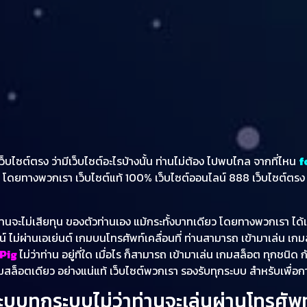
ว็บไซต์ตรง ว่ามีเว็บไซต์อะไรบ้างนั้น ท่านไม่ต้อง ไปพบไกล จากที่ไหน
f
โดยทางพวกเรา เว็บไซต์แท้ 100% เว็บไซต์ออนไลน์ 888 เว็บไซต์ตรง 
ท่านจะไม่เสียทุน ของตัวท่านเอง แม้กระทั้งบาทเดียว โดยทางพวกเรา ได
์ ไม่ผ่านเอเย่นต์ เกมบนโทรศัพท์เคลื่อนที่ ท่านสามารถ เข้ามาเล่น เ
Pig
ไม่ว่าท่าน อยู่ที่ใด เมื่อไร ก็สามารถ เข้ามาเล่น เกมสล็อต ทุกชน
สล็อตเดียว อย่างแน่แท้ เว็บไซต์พวกเรา รองรับทุกระบบ สำหรับเพื่อก
ทุกระบบไม่ว่าท่านจะเล่นผ่านโทรศัพท์เ