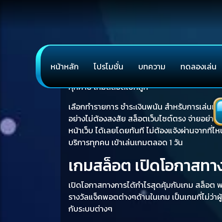
fortunepig
ทางเว็บไซต์พวกเรา นับว่าเป็น สล
หน้าหลัก
โปรโมชั่น
บทความ
ทดลองเล่น
ใหม่ปัจจุบัน ตามมาตรฐานระดับสากล พร้อมมีวัส
ทุกค่าย เกมสล็อตเบทถูก
เลือกทำรายการ ชำระเงินพนัน สำหรับการเล่นเกม 
อย่างไม่ต้องสงสัย สล็อตเว็บไซต์ตรง จ่ายอย่
หน้าเว็บ ได้เลยโดยทันที ไม่ต้องแจ้งผ่านจากที่ไ
บริการทุกคน เข้าเล่นเกมตลอด 1 วัน
เกมสล็อต เปิดโอกาสทาง
เปิดโอกาสทางการได้กำไรสุดคุ้มกับเกม สล็อต พนันง
รางวัลแจ็คพอตต่างๆด้านในเกม เป็นเกมที่ไม่ว่าผู้
กับระบบต่างๆ