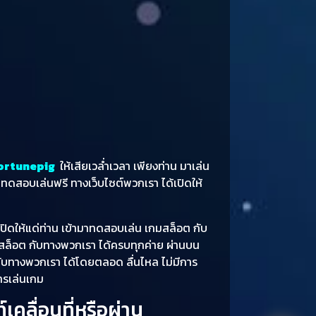
ortunepig
ให้เสียเวล่ำเวลา เพียงท่าน มาเล่น
ทดสอบเล่นฟรี ทางเว็บไซต์พวกเรา ได้เปิดให้
้เปิดให้แด่ท่าน เข้ามาทดสอบเล่น เกมสล็อต กับ
กมสล็อต กับทางพวกเรา ได้ครบทุกค่าย ผ่านบน
ิด กับทางพวกเรา ได้โดยตลอด ลื่นไหล ไม่มีการ
ารเล่นเกม
คลื่อนที่หรือผ่าน