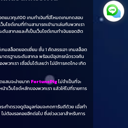
รสล็อตแมวทุน100 เกมทำเงินที่มีโหมดเกมทดสอบ
นเว็บไซต์เกมที่ท่านสามารถเข้ามาเล่นกับพวกเรา
ระดับสากลและก็เป็นเว็บไซต์เกมทำเงินยอดฮิต
ซต์เกมสล็อตยอดเยี่ยม ชั้น 1 คัดสรรเอา เกมสล็อต
น ตามมาตรฐานระดับสากล พร้อมมีอุปกรณ์ตรวจค้น
งพวกเรา เชื่อมั่นได้เลยว่า ไม่มีการคดโกง เกิด
สุดแสนจะง่ายมาก
FortunePig
ไม่จำเป็นที่จะ
น้าเว็บไซต์หลักของพวกเรา แล้วให้ไปที่รายการ
กระทำตรวจดูข้อมูลก่อนจะกดการันตีด้วย เมื่อทำ
 ไม่ต้องรอคอยอีกต่อไป ซึ่งช่วงเวลาสำหรับการ