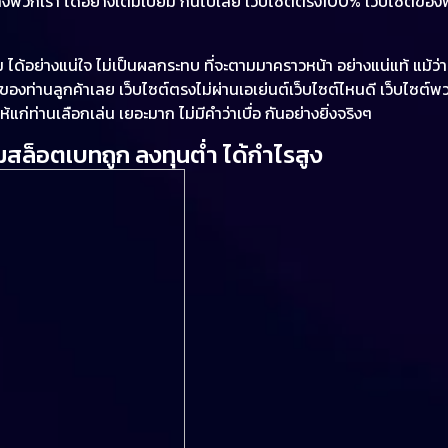
งพวกเรา ได้อย่างเต็มเปี่ยม กันไปเลย เว็บไซต์ตรง100% เว็บไซต์ของพ
กม ได้อย่างแน่ใจ ไม่เป็นผลกระทบ ที่จะตามมาคราวหน้า อย่างแน่แท้ แม้ว
านลูกค้าเลย เว็บไซต์ตรงไม่ผ่านเอเย่นต์เว็บไซต์ไหนดี เว็บไซต์พวกเร
่ท่านเลือกเล่น เยอะมาก ไม่มีคำว่าเบื่อ กันอย่างยิ่งจริงๆ
กมสล็อตเบทถูก ลงทุนต่ำ ได้กำไรสูง