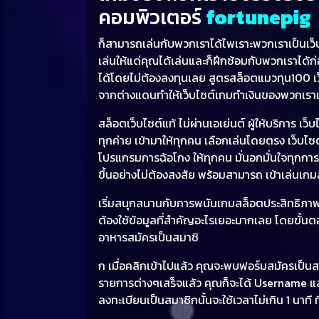
คอมพิวเตอร์
fortunepig
ก็สามารถเล่นกับพวกเราได้ไพเราะพวกเราเป็นเว็บ
เล่นให้แด่คุณได้เล่นและก็ฝึกซ้อมกับพวกเราได้ก
ได้โดยไม่ต้องลงทุนเลย สูตรสล็อตแมวทุน100 เ
จากต่างแดนทำให้เว็บไซต์เกมทำเงินของพวกเราเป็น
สล็อตเว็บไซต์แท้ ไม่ผ่านเอเย่นต์ ผู้ให้บริการ 
ทุกค่าย เข้ามาให้ทุกคน เลือกเล่นโดยตรง เว็บไ
โปรแกรมการฉ้อโกง ให้ทุกคน มั่นอกมั่นใจทุกการเข
ขึ้นอย่างไม่ต้องสงสัย พร้อมสามารถ เข้าเล่นเกม
เริ่มสนุกสนานกับการพนันเกมสล็อตประสิทธิภาพ
ต้องใช้ข้อมูลที่สำคัญอะไรเยอะมากเลย โดยขั้น
อาหารสมัครเป็นสมาชิ
ก เมื่อคลิกเข้าไปแล้ว คุณจะพบฟอร์มสมัครเป็นส
รายการต่างๆเสร็จแล้ว คุณก็จะได้ Username และ
ลงทะเบียนเป็นสมาชิกนั้นจะใช้เวลาไม่เกิน 1 นาที ที่