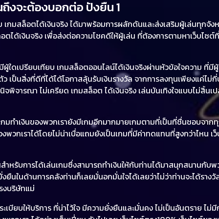
จนถึงจะต้องบอกต่อ ปังยืน 1
เกมสล็อตได้เงินจริง ได้มาพร้อมการผลักดันและส่งเสริมผู้เล่นทุกจั
อตได้เงินจริง เพื่อส่งต่อความโชคดีให้ผู้เล่น ที่ต้องการตามหาเว็บไซต
ู้ใดเปรียบเทียบ เกมสล็อตออนไลน์ได้เงินจริงผ่านหัวข้อใจความ ที่มีผู้
 เป็นสิ่งที่ดีที่ได้ได้โอกาสลุ้นรับเงินรางวัล จากการลงทุนเพียงแค่ไม่กี
องพินิจพิจารณา ไม่เครียด เกมสล็อต ได้เงินจริง เล่นบันเทิงใจแบบไม่สิ
นเกมทำเงินของพวกเรายังมีเกมอีกมากมายเกมตามที่เป็นที่ชื่นชอบจากทุก
องพวกเราได้โดยไม่น่าเบื่อแถมยังเป็นเกมที่มีค่าทดแทนที่สูงกว่าไหน เว
าสสำหรับการได้เล่นเกมซึ่งสามารถทำเงินให้กับท่านได้มาสนุกสนานกับพว
ยั่งยืนในด้านการคลังท่านก็เลยมั่นอกมั่นใจได้เลยว่าไม่ว่าท่านจะได้ร
รงบริษัทแม่
ระเบียบให้บริการ ที่น่าไว้ใจ มีความยั่งยืนและมั่นคง ไม่เป็นอันตราย 