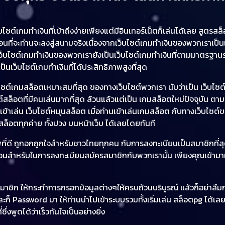
ไซต์เกมทำเงินที่เข้าถึงง่ายเพียงแต่มีอินเทอร์เน็ตก็เล่นได้เลย สูต
่อนที่จะท่านจะลงสู่สนามจริงเนื่องจากเว็บไซต์เกมทำเงินของพวกเราเป็
ว็บไซต์เกมทำเงินของพวกเรายังเป็นเว็บไซต์เกมทำเงินที่ตามมาตรฐาน
เว็บไซต์เกมทำเงินที่ได้ประสิทธิภาพสูงที่สุด
เว็บไซต์เกมสล็อตเหมาะสมที่สุด ของทางเว็บไซต์พวกเรา นับว่าเป็น เว็บไ
ซต์สล็อตที่มีคนเล่นมากที่สุด ล้วนแล้วแต่เป็น เกมสล็อตใหม่ปัจจุบั
้าเล่น เว็บไซต์หมุนสล็อต เมื่อท่านเข้าเล่นเกมสล็อต กับทางเว็บไซต์ขอ
สล็อตทุกค่าย ทั้งปวง บนหน้าเว็บ ได้เลยโดยทันที
ที่ดี ถูกอกถูกใจสำหรับชาวไทยทุกคน กับการลงทะเบียนเป็นสมาชิกที่
ตอนสำหรับในการลงทะเบียนสมัครสมาชิกกับพวกเรานั้น เพียงคุณเข้ามาห
มาชิก ให้กระทำการกรอกข้อมูลต่างๆให้ครบถ้วนบริบูรณ์ แล้วก็อย่าลืม
ก็ Password มา ให้ท่านนำไปเข้าระบบรวมทั้งเริ่มเล่น สล็อตpg ได้เลย
ซึ่งพูดได้ว่าเร็วทันใจเป็นอย่างยิ่ง