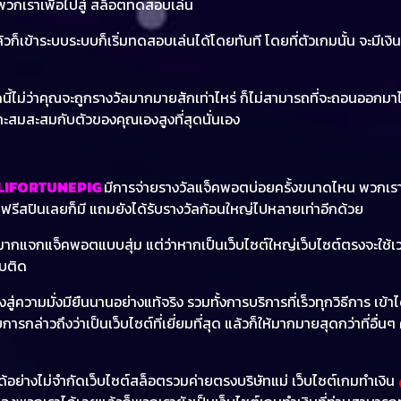
พวกเราเพื่อไปสู่ สล็อตทดสอบเล่น
้วก็เข้าระบบระบบก็เริ่มทดสอบเล่นได้โดยทันที โดยที่ตัวเกมนั้น จะมีเง
ดนี้ไม่ว่าคุณจะถูกรางวัลมากมายสักเท่าไหร่ ก็ไม่สามารถที่จะถอนออกมาไ
าะสมสะสมกับตัวของคุณเองสูงที่สุดนั่นเอง
ILIFORTUNEPIG
มีการจ่ายรางวัลแจ็คพอตบ่อยครั้งขนาดไหน พวกเร
็เข้าฟรีสปินเลยก็มี แถมยังได้รับรางวัลก้อนใหญ่ไปหลายเท่าอีกด้วย
วนมากแจกแจ็คพอตแบบสุ่ม แต่ว่าหากเป็นเว็บไซต์ใหญ่เว็บไซต์ตรงจะใช้เ
บติด
สู่ความมั่งมียืนนานอย่างแท้จริง รวมทั้งการบริการที่เร็วทุกวิธีการ เข้าไ
รกล่าวถึงว่าเป็นเว็บไซต์ที่เยี่ยมที่สุด แล้วก็ให้มากมายสุดกว่าที่อื่
อย่างไม่จำกัดเว็บไซต์สล็อตรวมค่ายตรงบริษัทแม่ เว็บไซต์เกมทำเงิน