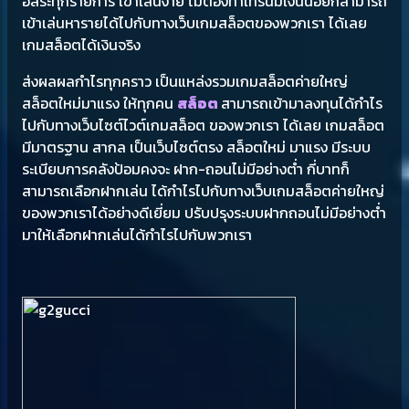
อิสระทุกรายการ เข้าเล่นง่าย ไม่ต้องทำเทิร์นมีเงินน้อยก็สามารถ
เข้าเล่นหารายได้ไปกับทางเว็บเกมสล็อตของพวกเรา ได้เลย
เกมสล็อตได้เงินจริง
ส่งผลผลกำไรทุกคราว เป็นแหล่งรวมเกมสล็อตค่ายใหญ่
สล็อตใหม่มาแรง ให้ทุกคน
สล็อต
สามารถเข้ามาลงทุนได้กำไร
ไปกับทางเว็บไซต์ไวต์เกมสล็อต ของพวกเรา ได้เลย เกมสล็อต
มีมาตรฐาน สากล เป็นเว็บไซต์ตรง สล็อตใหม่ มาแรง มีระบบ
ระเบียบการคลังป้อมคงจะ ฝาก-ถอนไม่มีอย่างต่ำ กี่บาทก็
สามารถเลือกฝากเล่น ได้กำไรไปกับทางเว็บเกมสล็อตค่ายใหญ่
ของพวกเราได้อย่างดีเยี่ยม ปรับปรุงระบบฝากถอนไม่มีอย่างต่ำ
มาให้เลือกฝากเล่นได้กำไรไปกับพวกเรา