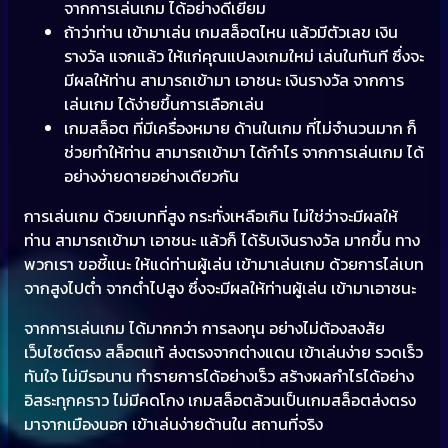
จากการเล่นเกม ได้อย่างดีเยี่ยม
ถ้าว่าท่าน เข้ามาเล่น เกมสล็อตไหน แล้วมีตัวเลข เงิน
รางวัล แจกแล้ว ให้แก่คุณแปลงเกมใหม่ เล่นในทันที ซึ่งจะ
มีผลให้ท่าน สามารถเข้ามา เอาชนะ เงินรางวัล จากการ
เล่นเกม ได้ง่ายขึ้นการเลือกเล่น
เกมสล็อต ที่มีเครื่องหมาย ด้านในเกม ที่ไม่จำนวนมาก ก็
ช่วยทำให้ท่าน สามารถเข้ามา ได้กำไร จากการเล่นเกม ได้
อย่างง่ายดายอย่างเดียวกัน
การเล่นเกม ด้วยเบทที่สูง กระทั่งเหลือเกิน ไม่ใช่ว่าจะมีผลให้
ท่าน สามารถเข้ามา เอาชนะ แล้วก็ ได้รับเงินรางวัล มากขึ้น ทาง
พวกเรา ขอชี้แนะ ให้แด่ท่านผู้เล่น เข้ามาเล่นเกม ด้วยการไล่เบท
จากสูงไปต่ำ จากต่ำไปสูง ซึ่งจะมีผลให้ท่านผู้เล่น เข้ามาเอาชนะ
จากการเล่นเกม ได้มากกว่า การลงทุน อย่างไม่ต้องสงสัย
เว็บไซต์ตรง สล็อตแท้ ส่งตรงจากต่างแดน เข้าเล่นง่าย รวดเร็ว
ทันใจ ไม่มีรอนาน ทำรายการได้อย่างเร็ว สร้างผลกำไรได้อย่าง
อิสระทุกคราว ไม่มีคดโกง เกมสล็อตล้วนเป็นเกมสล็อตส่งตรง
มาจากเมืองนอก เข้าเล่นง่ายด้านใน สถานที่จริง