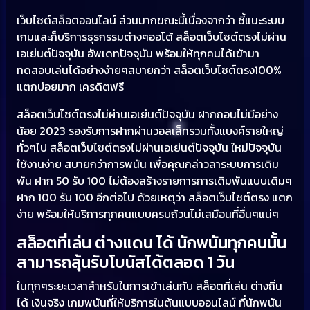
เว็บไซต์สล็อตออนไลน์ ส่วนมากขณะนี้เนื่องจากว่า ชี้แนะระบบ
เกมและก็บริการธุรกรรมต่างๆออโต้ สล็อตเว็บไซต์ตรงไม่ผ่าน
เอเย่นต์ปัจจุบัน อัพเดทปัจจุบัน พร้อมให้ทุกคนได้เข้ามา
ทดสอบเล่นได้อย่างง่ายๆสบายกว่า สล็อตเว็บไซต์ตรง100%
แตกบ่อยมาก เครดิตฟรี
สล็อตเว็บไซต์ตรงไม่ผ่านเอเย่นต์ปัจจุบัน ฝากถอนไม่มีอย่าง
น้อย 2023 รองรับการฝากผ่านวอลเล็ทรวมทั้งแบงค์รายใหญ่
ทั่วๆไป สล็อตเว็บไซต์ตรงไม่ผ่านเอเย่นต์ปัจจุบัน ใหม่ปัจจุบัน
ใช้งานง่าย สบายกว่าการพนัน เพื่อคุณกล่าวลาระบบการเดิม
พัน ฝาก 50 รับ 100 ไม่ต้องสร้างรายการการเดิมพันแบบเดิมๆ
ฝาก 100 รับ 100 อีกต่อไป ด้วยเหตุว่า สล็อตเว็บไซต์ตรง แตก
ง่าย พร้อมให้บริการทุกคนแบบครบถ้วนไม่เสมือนที่อื่นๆแน่ๆ
สล็อตที่เล่น ต่างแดน ได้ นักพนันทุกคนนั้น
สามารถลุ้นรับโบนัสได้ตลอด 1 วัน
ในทุกๆระยะเวลาสำหรับในการเข้าเล่นกับ สล็อตที่เล่น ต่างถิ่น
ได้ เงินจริง เกมพนันที่ให้บริการในต้นแบบออนไลน์ ที่นักพนัน