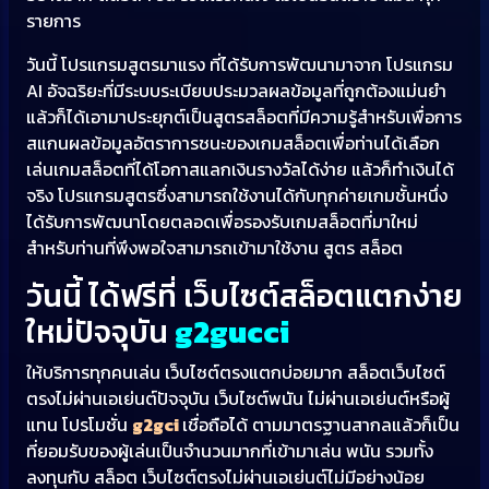
รายการ
วันนี้ โปรแกรมสูตรมาแรง ที่ได้รับการพัฒนามาจาก โปรแกรม
AI อัจฉริยะที่มีระบบระเบียบประมวลผลข้อมูลที่ถูกต้องแม่นยำ
แล้วก็ได้เอามาประยุกต์เป็นสูตรสล็อตที่มีความรู้สำหรับเพื่อการ
สแกนผลข้อมูลอัตราการชนะของเกมสล็อตเพื่อท่านได้เลือก
เล่นเกมสล็อตที่ได้โอกาสแลกเงินรางวัลได้ง่าย แล้วก็ทำเงินได้
จริง โปรแกรมสูตรซึ่งสามารถใช้งานได้กับทุกค่ายเกมชั้นหนึ่ง
ได้รับการพัฒนาโดยตลอดเพื่อรองรับเกมสล็อตที่มาใหม่
สำหรับท่านที่พึงพอใจสามารถเข้ามาใช้งาน สูตร สล็อต
วันนี้ ได้ฟรีที่ เว็บไซต์สล็อตแตกง่าย
ใหม่ปัจจุบัน
g2gucci
ให้บริการทุกคนเล่น เว็บไซต์ตรงแตกบ่อยมาก สล็อตเว็บไซต์
ตรงไม่ผ่านเอเย่นต์ปัจจุบัน เว็บไซต์พนัน ไม่ผ่านเอเย่นต์หรือผู้
แทน โปรโมชั่น
g2gci
เชื่อถือได้ ตามมาตรฐานสากลแล้วก็เป็น
ที่ยอมรับของผู้เล่นเป็นจำนวนมากที่เข้ามาเล่น พนัน รวมทั้ง
ลงทุนกับ สล็อต เว็บไซต์ตรงไม่ผ่านเอเย่นต์ไม่มีอย่างน้อย