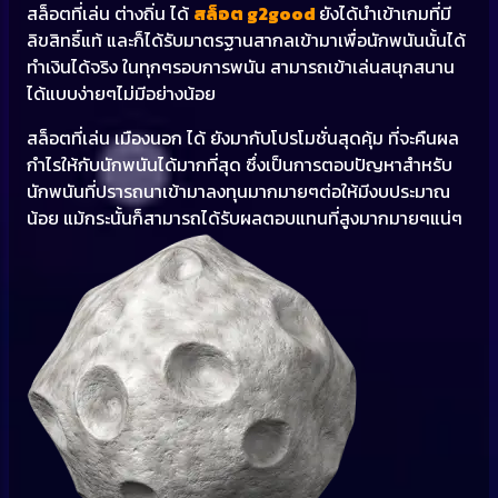
สล็อตที่เล่น ต่างถิ่น ได้
สล็อต g2good
ยังได้นำเข้าเกมที่มี
ลิขสิทธิ์แท้ และก็ได้รับมาตรฐานสากลเข้ามาเพื่อนักพนันนั้นได้
ทำเงินได้จริง ในทุกๆรอบการพนัน สามารถเข้าเล่นสนุกสนาน
ได้แบบง่ายๆไม่มีอย่างน้อย
สล็อตที่เล่น เมืองนอก ได้ ยังมากับโปรโมชั่นสุดคุ้ม ที่จะคืนผล
กำไรให้กับนักพนันได้มากที่สุด ซึ่งเป็นการตอบปัญหาสำหรับ
นักพนันที่ปรารถนาเข้ามาลงทุนมากมายๆต่อให้มีงบประมาณ
น้อย แม้กระนั้นก็สามารถได้รับผลตอบแทนที่สูงมากมายๆแน่ๆ