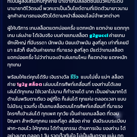
ที่เป็นผู้ส่งเสริมกับทุกค่าย นำเข้าเกมสล็อตชั้นแนวหน้าระดับ
นานาชาติไว้ตรงนี้ พวกเราเป็นเว็บไซต์ตามที่เปิดตัวมายาวนาน
ลูกค้าสามารถมองรีวิวได้ตามหน้าสื่อออนไลน์จำพวกต่างๆ
ผู้ให้บริการ เกมสล็อตแตกบ่อยครั้ง แตกหนัก แตกง่าย แตกทุก
เกม เล่นง่าย ได้เงินจริง บนค่ายเกมสล็อต
g2gucci
ค่ายเกม
ยักษ์ใหญ่ ที่มีบรรดา นักพนัน นิยมเข้าพนัน สูงที่สุด เท่าที่เคยมี
มา แล้วก็ ยังเป็นค่ายเกม ที่มาแรง สูงที่สุด มีแต่ว่าเกมสล็อต
แตกบ่อยครั้ง ไม่ว่าท่านจะเข้าเล่นเกมไหน ก็แตกง่าย แตกหนัก
ทุกเกม
พร้อมให้แด่คุณได้รับ เงินรางวัล
รีวิว
แบบไม่ยั้ง แน่ๆ สล็อต
ค่าย
1g2g สล็อต
เล่นบนโทรศัพท์เคลื่อนที่ ของท่านได้เลย
เล่นได้ทุกเกม ใช้เวลาไม่นาน ก็ทำรายได้ มาก เป็นอย่างมากได้
ด้านในพริบตาเดียว อยู่ที่ใด ก็เล่นได้ ทุกแห่ง ตลอดเวลา แบบ
ไม่มีระบุ รวมทั้ง เป็นเกมสล็อตบนโทรศัพท์เคลื่อนที่ ที่มาแรง
ใครๆก็เข้าเล่นได้ ทุกเพศ ทุกวัย เป็นค่ายเกมสล็อต ที่ตอบ
ปัญหา สำหรับทุกคน เยอะที่สุด สล็อต ค่าย ยังมีระบบระเบียบ
ฝาก-ถอนไว ให้ทุกคน ได้ทำธุรกรรม ด้านการเงิน ของท่าน ได้
อย่างมาก ตลอด 1 วัน รวดเร็วทันใจ ไม่เป็นอันตราย แม่น ทุก