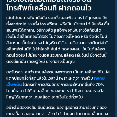
โทรศัพท์เคลื่อนที่ ฝากถอนไว
เล่นได้บนโทรศัพท์มือถือ รวมทั้ง คอมพิวเตอร์ ได้ทุกระบบ อีก
ทั้งandroid รวมทั้ง ios ฟรีเกม ฟรีสปินเข้าง่าย ได้เงินจริง ซื้อ
สปินฟรีได้ทุกเกม วิถีทางลัดสู่ แจ็คพอตเงินรางวัลก้อนโต
เว็บไซต์สล็อตถอนได้จริง ไม่ต้องดาวน์โหลด หรือ จัดตั้ง ไม่มี
อันตราย เว็บไซต์ตรง ไม่ทุจริต มีตัวตนจริง สามารถติดต่อได้
สล็อตอัตโนมัติ ไม่ว่าใครก็เล่นได้ ทดลองเลย เว็บไซต์สล็อต
ถอนได้จริง ไม่มีอย่างน้อย รวมเกมสล็อต เล่นวันนี้ มั่งคั่งวันนี้
ตรงนี้แค่นั้น เศรษฐีใหม่ บางทีอาจเป็นคุณ
ขอรับรอง เลยว่า เกมสล็อตของพวกเรา เป็นเกมสล็อต ที่โบนัส
แตกบ่อยครั้งที่สุดแล้วในเวลานี้ เพราะเหตุว่า ทางเว็บ
ทลาย
เว็บพนัน
ได้กระทำการปรับอัตราการชนะให้มากขึ้นถึง 70%
โน่นก็เลย ทำให้ เกมสล็อต ของพวกเรา ได้โอกาสชนะรางวัล
ใหญ่ได้มากกว่า เกมสล็อต จากเว็บไซต์ทั่วๆไป
อย่างไม่ต้องสงสัย ยืนยันด้วย ยอดผู้สมัครเข้ามาร่วมทดลอง
เกมสล็อต ของพวกเรา แล้วกว่า 1 ล้านคน โดย เกมสล็อตของ