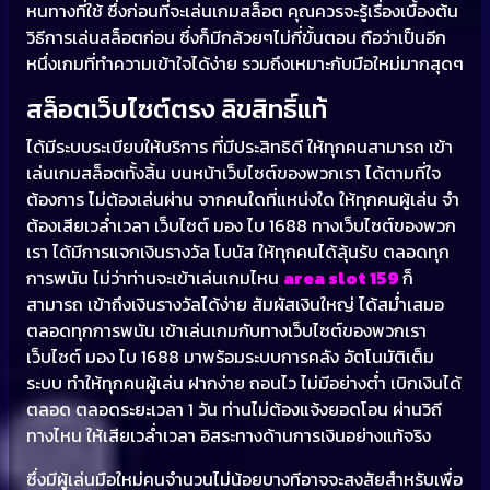
หนทางที่ใช้ ซึ่งก่อนที่จะเล่นเกมสล็อต คุณควรจะรู้เรื่องเบื้องต้น
วิธีการเล่นสล็อตก่อน ซึ่งก็มีกล้วยๆไม่กี่ขั้นตอน ถือว่าเป็นอีก
หนึ่งเกมที่ทำความเข้าใจได้ง่าย รวมถึงเหมาะกับมือใหม่มากสุดๆ
สล็อตเว็บไซต์ตรง ลิขสิทธิ์แท้
ได้มีระบบระเบียบให้บริการ ที่มีประสิทธิดี ให้ทุกคนสามารถ เข้า
เล่นเกมสล็อตทั้งสิ้น บนหน้าเว็บไซต์ของพวกเรา ได้ตามที่ใจ
ต้องการ ไม่ต้องเล่นผ่าน จากคนใดที่แหน่งใด ให้ทุกคนผู้เล่น จำ
ต้องเสียเวล่ำเวลา เว็บไซต์ มอง ไบ 1688 ทางเว็บไซต์ของพวก
เรา ได้มีการแจกเงินรางวัล โบนัส ให้ทุกคนได้ลุ้นรับ ตลอดทุก
การพนัน ไม่ว่าท่านจะเข้าเล่นเกมไหน
area slot 159
ก็
สามารถ เข้าถึงเงินรางวัลได้ง่าย สัมผัสเงินใหญ่ ได้สม่ำเสมอ
ตลอดทุกการพนัน เข้าเล่นเกมกับทางเว็บไซต์ของพวกเรา
เว็บไซต์ มอง ไบ 1688 มาพร้อมระบบการคลัง อัตโนมัติเต็ม
ระบบ ทำให้ทุกคนผู้เล่น ฝากง่าย ถอนไว ไม่มีอย่างต่ำ เบิกเงินได้
ตลอด ตลอดระยะเวลา 1 วัน ท่านไม่ต้องแจ้งยอดโอน ผ่านวิถี
ทางไหน ให้เสียเวล่ำเวลา อิสระทางด้านการเงินอย่างแท้จริง
ซึ่งมีผู้เล่นมือใหม่คนจำนวนไม่น้อยบางทีอาจจะสงสัยสำหรับเพื่อ