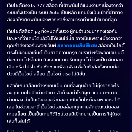
เว็บไซต์ตรง Lv 777 สล็อต ที่เข้าพนันได้แบบง่ายๆเนื่องจากว่า
ระบบทั้งปวงเป็น ระบบ Auto เป็นหลัก แถมยังเป็นเข้าที่เข้าทาง
ส่งผลให้เกิดพนันของพวกเราซึ่งสามารถทำเงินได้มากที่สุด
เว็บไซต์สล็อต pg ทั้งหมดทั้งปวง ผู้คนจำนวนมากคงเจอกับ
ปัญหาที่ว่าเล่นได้แล้วไม่ได้เงินใช่มั้ย อาจเป็นเพราะเนื่องจากว่า
คุณกำลังเจอกับพวกเว็บผี
สลากออมสินพิเศษ
สล็อตเว็บไซต์
ตรงไม่ผ่านเอเย่นต์ เว็บขาดความกรุณาปรานี หรือพวกเอเย่นต์
ทั้งหลาย โปรโมชั่น ที่จะคอยเอาเปรียบคุณ ไม่ว่าจะเป็น คืนยอด
เสีย หรือ โปรโมชั่น ชักชวนเพื่อนพ้อง ซึ่งในหัวข้อทั้งหมดทั้ง
ปวงนี้เว็บไซต์ สล็อต เว็บไซต์ ตรง ไม่มีขั้น
แล้วก็เกมสล็อตต่างๆเกมเป็นเกมที่ลงทุนง่าย ไม่ยุ่งยากอะไร
ลงทุนแบบไม่มีอย่างน้อย แล้วก็ ผลกำไรที่คูณ แบบมากมาย
ก่ายกอง จำเป็นต้องลองร่วมลงทุนกับเว็บไซต์ของพวกเราได้
เลย ในช่วงเวลานี้ เว็บไซต์รวมสล็อตทุกค่ายลักษณะเด่นของ
เกมสล็อต เป็นเป็นเกมที่ดีไซน์โดยมีเป้าหมายเป็นการที่ผู้ใดจะ
เล่นก็เล่นได้