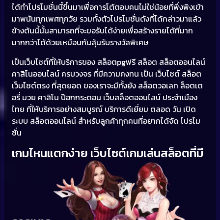
ได้ทำโปรโมชั่นนี้ขึ้นมาเพื่อการโต้ตอบคนไม่ใช่น้อยที่พึ่งพิงเข้า
มาพนันทุกเพศทุกวัย รวมทั้งตัวโปรโมชั่นดังที่ได้กล่าวมาแล้ว
ข้างต้นนี้นั้นสามารถที่จะขอรับได้ง่ายเพื่อสร้างรายได้ที่มาก
มากกว่าได้ด้วยเหมือนกันลุ้นรับรางวัลพิเศษ
เป็นเว็บไซต์ที่ให้บริการของ สล็อตpgฟรี สล็อต สล็อตออนไลน์
คาสิโนออนไลน์ ครบวงจร ที่มีความคงทน เป็น เว็บไซต์ สล็อต
เว็บไซต์ตรง ที่สุดยอด ของเราจะมีทั้งยัง สล็อตวอเลท ล็อตเต
อรี่ มวย คาสิโน ป๊อกกระดอน เว็บสล็อตออนไลน์ ประจำเมือง
ไทย ที่ให้บริการอย่างสมบูรณ์ บริการดีเยี่ยม ตลอด วัน เปิด
ระบบ สล็อตออนไลน์ สำหรับลูกค้าทุกคนที่อยากได้จัด โปรโม
ชั่น
เกมไหนแตกง่าย เว็บไซต์เกมเล่นสล็อตที่มี