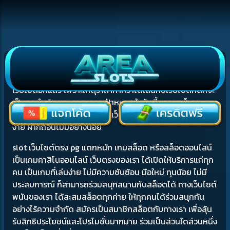
pg slot 159
เว็บไซต์ตรงนอนลู่ทางที่เหมาะสมที่สุดสำหรับใน
การเล่นเกมสล็อต แน่ๆว่าไม่มีอะไรที่สำคัญไปกว่าการเลือก
เว็บไซต์อีกแล้ว เพราะเหตุว่าถ้าหากว่าได้เล่นกับเว็บไซต์ที่ดีก็จะ
เป็นจุดกำเนิดของการบรรลุเป้าหมาย ในวันนี้พวกเราก็เลย
ต้องการให้ผู้เล่นได้ทราบจะกับ เว็บไซต์ตรงไม่ผ่านเอเย่นต์แตก
ง่าย ฝากถอนไม่มีอย่างน้อย
slot เว็บไซต์ตรง pg แตกหนัก เกมสล็อต หรือสล็อตออนไลน์
เป็นเกมคาสิโนออนไลน์ เว็บตรงของเรา ได้เปิดให้บริการแก่ทุก
คน เป็นเกมที่เล่นง่าย ไม่มีความซับซ้อน มือใหม่ ทุนน้อย ไม่มี
ประสบการณ์ ก็สามารถร่วมสนุกสนานกับสล็อตได้ ทางเว็บไซต์
พนันของเรา ได้สะสมสล็อตทุกค่าย ให้ทุกคนได้ร่วมสนุกกัน
อย่างไร้ความจำกัด สมัครเป็นสมาชิกสล็อตกับทางเรา เพื่อลุ้น
รับสิทธิประโยชน์และโปรโมชั่นมากมาย ร่วมเป็นส่วนใดส่วนหนึ่ง