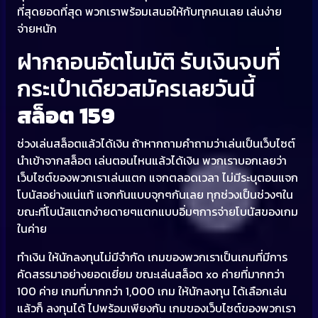
ที่สุดยอดที่สุด พวกเราพร้อมเสนอให้กับทุกคนเลย เล่นง่าย
จ่ายหนัก
ฝากถอนอัตโนมัติ รับเงินจบที่
กระเป๋าเดียวสมัครเลยวันนี้
สล็อต 159
ช่วงเล่นสล็อตแล้วได้เงิน ถ้าหากถามคำถามว่าเล่นเป็นเว็บไซต์
นำเข้าจากสล็อต เล่นตอนไหนแล้วได้เงิน พวกเราบอกเลยว่า
เว็บไซต์ของพวกเราเล่นแตก แจกตลอดเวลา ไม่มีระบุตอนแจก
โบนัสอย่างแน่แท้ แจกกันแบบจุกๆกันเลย ทุกช่วงเป็นช่วงๆใน
ขณะที่โบนัสแตกง่ายดายๆแตกแบบอิ่มๆการจ่ายโบนัสของเกม
ในค่าย
ทำเงิน ให้นักลงทุนไม่มีจำกัด เกมของพวกเราเป็นเกมที่มีการ
คัดสรรมาอย่างยอดเยี่ยม ขณะเล่นสล็อต xo ค่ายที่มากกว่า
100 ค่าย เกมที่มากกว่า 1,000 เกม ให้นักลงทุน ได้เลือกเล่น
แล้วก็ ลงทุนได้ ไปพร้อมเพียงกัน เกมของเว็บไซต์ของพวกเรา