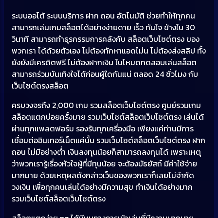
ระบบออโต้ ระบบบริการ ฝาก ถอน อัตโนมัติ ช่วยทำให้ทุกคน
สามารถเล่นเกมสล็อตได้อย่างง่ายดาย เร็ว ทันใจ ข้างใน 30
วินาที สามารถทำธุรกรรมการคลังกับ สล็อตเว็บไซต์ตรง ของ
พวกเรา ได้ด้วยตัวเอง ไม่ต้องทักหาแอดไม่น ไม่ต้องส่งสลิป ทั้ง
ยังยังมีเครดิตฟรี ไม่ต้องฝากเงิน ในโหมดทดสอบเล่นสล็อต
สามารถร่วมบันเทิงใจได้ก่อนผู้ใดกันแน่ ตลอด 24 ชั่วโมง กับ
เว็บไซต์ตรงสล็อต
ครบวงจรถึง 2,000 เกม รวมสล็อตเว็บไซต์ตรง ศูนย์รวมเกม
สล็อตแตกบ่อยครั้งมาย รวมเว็บไซต์สล็อตเว็บไซต์ตรง เล่นได้
ผ่านทุกแพลตฟอร์ม รองรับทุกเครื่องมือ เพียงแค่ท่านมีการ
เชื่อมต่ออินเทอร์เน็ตแค่นั้น รวมเว็บไซต์สล็อตเว็บไซต์ตรง ฝาก
ถอน ไม่มีอย่างต่ำ เงินลงทุนน้อยก็สามารถลงทุนได้ เพราะเหตุ
ว่าพวกเรารู้เรื่องหัวใจผู้ที่มีทุนน้อย จะต้องมัธยัสถ์ มีค่าใช้จ่าย
มากมาย ด้วยเหตุผลดังกล่าวเว็บของพวกเราก็เลยไม่จำกัด
วงเงิน เพื่อทุกคนเล่นได้อย่างมีความสุข ทำเงินได้อย่างมาก
รวมเว็บไซต์สล็อตเว็บไซต์ตรง