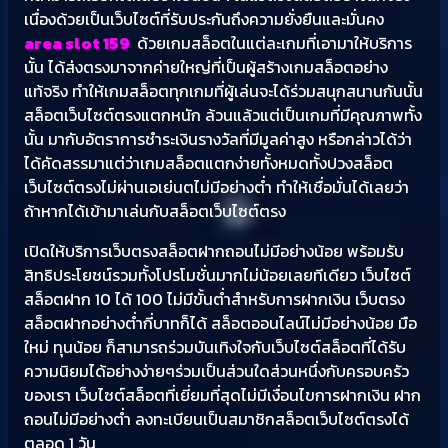
เนื่องด้วยเป็นเว็บไซต์ที่รับประกันถึงความยั่งยืนและมั่นคง
area slot 159
ด้วยเกมสล็อตในแต่ละเกมที่เอามาให้บริการ
นั้น ได้ส่งตรงมาจากค่ายใหญ่ที่เป็นผู้สร้างเกมสล็อตอย่าง
แท้จริง ทำให้เกมสล็อตทุกเกมที่ผู้เล่นจะได้ร่วมสนุกสนานกันนั้น
สล็อตเว็บไซต์ตรงแตกหนัก ล้วนแล้วแต่เป็นเกมที่มีคุณภาพทั้ง
นั้น มากับอัตราการชำระเงินรางวัลที่มีมูลค่าสูง หรือกล่าวได้ว่า
ได้คัดสรรมาแต่ว่าเกมสล็อตแตกง่ายทั้งหมดทั้งปวงสล็อต
เว็บไซต์ตรงไม่ผ่านเอเย่นตไม่มีอย่างต่ำ ทำให้เชื่อมั่นได้เลยว่า
ถ้าหากได้เข้ามาเล่นกับสล็อตเว็บไซต์ตรง
เปิดให้บริการเว็บตรงสล็อตฝากถอนไม่มีอย่างน้อย พร้อมรับ
สิทธิประโยชน์รวมทั้งโปรโมชั่นมากไม่น้อยเลยทีเดียว เว็บไซต์
สล็อตฝาก 10 ได้ 100 ไม่มีขั้นต่ำสำหรับการฝากเงิน เว็บตรง
สล็อตฝากอย่างต่ำกี่บาทก็ได้ สล็อตออนไลน์ไม่มีอย่างน้อย มือ
ใหม่ ทุนน้อย ก็สามารถร่วมบันเทิงใจกับเว็บไซต์สล็อตที่ได้รับ
ความนิยมได้อย่างง่ายๆร่วมเป็นส่วนใดส่วนหนึ่งกับครอบครัว
ของเรา เว็บไซต์สล็อตที่เยี่ยมที่สุดไม่มีเงื่อนไขการฝากเงิน ฝาก
ถอนไม่มีอย่างต่ำ ลงทะเบียนเป็นสมาชิกสล็อตเว็บไซต์ตรงได้
ตลอด 1 วัน