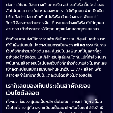
ต่อการใช้งาน อิสระทางด้านการเงิน อย่างแท้จริง เว็บไซต์ มอง
ลืมไปเลยว่า ทางเว็บไซต์ของพวกเรา ได้ให้ทุกคน ฝากเบิกเงิน
ได้ไม่มีอย่างน้อย เบิกเงินไปใช้จริง ด้วยช่วงเวลาเพียงแต่ 1
วินาที อิสระทางด้านการเงิน เต็มระบบอย่างแท้จริง ทำให้ทุกคน
สามารถ เข้าทำรายการได้ทุกหนทุกแห่งตลอดทุกระยะเวลา
อีกด้วย แถมยังมีอัตราจ่ายสำหรับในการชนะที่สูงเป็นอย่างมาก
ทำให้ผู้พนันคนใหม่ๆต่างนิยมการเป็นพวก
สล็อต 159
กับทาง
เว็บดังที่กล่าวมาข้างต้น และ ลุ้นรับโบนัสพิเศษที่มีมูลค่าที่สูง
อย่างยิ่ง ได้อีกด้วย และก็สำหรับผู้เล่นคนใดกันแน่ที่กำลังหันมา
พนันเกมสล็อตออนไลน์ของเว็บดังที่กล่าวถึงมาแล้ว ไม่ยากเลย
เข้าลงทะเบียนสมัครสมาชิกผ่านหน้าเว็บ Lv 777 สล็อต เพื่อ
สร้างผลกำไรที่มากขึ้นในแต่ละวันได้อย่างไม่ต้องสงสัย
เราก็เลยมองเห็นประเด็นสำคัญของ
เว็บไซต์สล็อต
ทั้งหมดทั้งปวง ผู้เล่นเป็นหลัก นั้นไม่ใช่การกระทำที่ถูก สล็อต
เว็บไซต์ตรง ผู้ที่มาลงทะเบียนเป็นสมาชิกกับเว็บเราได้รับสิทธิ