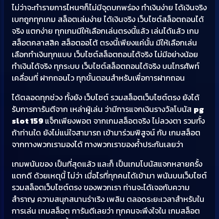
ไม่ว่าจะทำรายการไหนๆก็ไม่มีจุดบกพร่อง ทำเงินง่าย ได้เงินจริง
เบทถูกทุกเกม สล็อตเล่นง่าย ได้เงินจริง เว็บไซต์สล็อตถอนได้
จริง แตกง่าย ทุกเกมมีให้เลือกเล่นตรงนี้แล้ว เล่นได้แล้ว เกม
สล็อตคลาสสิค สล็อตออโต้ ตรงนี้เพียงแค่นั้น มีให้เลือกเล่น
เลือกทำเงินทุกแบบ เว็บไซต์สล็อตถอนได้จริง ไม่มีอย่างน้อย
ทำเงินได้จริง ทุกระบบ เว็บไซต์สล็อตถอนได้จริง บนโทรศัพท์
เคลื่อนที่ ฝากถอนไว ทุกขั้นตอนสำหรับเพื่อการฝากถอน
ได้ตลอดทุกช่วง ทั้งยัง เว็บไซต์ รวมสล็อตเว็บไซต์ตรง ยังได้
รับการการันตีจาก เหล่าผู้เล่น ว่ามีการแจกเงินรางวัลโบนัส
pg
slot 159
แจ็กเพียงพอต จากเกมสล็อตจริง ไม่ลวงตา รวมทั้ง
ถ้าท่านใด ยังไม่แน่ใจสามารถ เข้ามาร่วมพิสูจน์ กับ เกมสล็อต
จากทางพวกเรามองได้ ทางพวกเราของค้ำประกันเลยว่า
เกมพนันของ เป็นที่สุดแล้ว และก็ เป็นเกมโบนัสแจกหลายครั้ง
แตกดี ด้วยเหตุนี้ ไม่ว่า เมื่อไรที่ทุกคนได้เข้ามา พนันบนเว็บไซต์
รวมสล็อตเว็บไซต์ตรง ของพวกเรา ท่านจะได้เจอกับความ
สำราญ ความสนุกสนานร่าเริง เพลิน ตลอดระยะเวลาสำหรับใน
การเล่น เกมสล็อต การันตีเลยว่า ทุกคนจะพึงใจใน เกมสล็อต