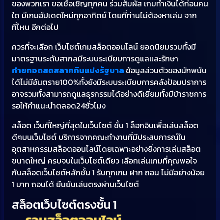
ของพวกเรา ขอเชื้อเชิญทุกคน ร่วมสัมผัส เกมทำเงินได้ก่อนคน
ใด มีเกมอัปเดตใหม่ทุกอาทิตย์ โดยที่ท่านไม่ต้องหาเล่น จาก
ที่ไหน อีกต่อไป
ควรที่จะเลือก เว็บไซต์เกมสล็อตออนไลน์ ยอดนิยมรวมทั้งมี
มาตรฐานระดับสากลมีระบบระเบียบการดูแลและรักษา
ถ่ายทอดสดสลากกินแบ่งรัฐบาล
ข้อมูลส่วนตัวของนักพนัน
ได้ไม่มีอันตราย100%ทั้งยังมีระบบระเบียบการคลังป้อมปราการ
อาจรวมทั้งสามารถดูแลธุรกรรมได้อย่างดีเยี่ยมทั้งมีข้าราชการ
รอให้คำแนะนำตลอด24ชั่วโมง
สล็อต เว็บที่ใหญ่ที่สุดในเว็บไซต์ ชั้น 1 ล็อกอินเพื่อเล่นสล็อต
ดีๆบนเว็บไซต์ บริการจากคณะทำงานที่มีประสบการณ์ใน
อุตสาหกรรมสล็อตออนไลน์โดยเฉพาะอย่างยิ่งการเล่นสล็อต
ขนาดใหญ่ ครบจบในเว็บไซต์เดียว เลือกเล่นเกมที่คุณพอใจ
กับสล็อตเว็บไซต์หลักชั้น 1 รับทุกเกม ฝาก ถอน ไม่มีอย่างน้อย
1 บาท ถอนได้ ยืนยันเล่นตรงผ่านเว็บไซต์
สล็อตเว็บไซต์ตรงชั้น 1