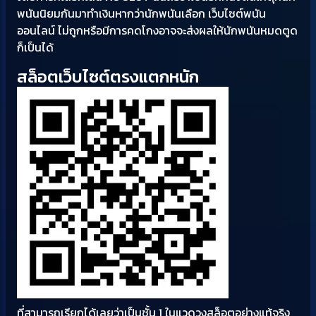
พนันนิยมกันมาทำเงินหากว่านักพนันเลือก เว็บไซต์พนัน
ออนไลน์ ไม่ถูกหรือมีการคดโกงอาจจะส่งผลให้นักพนันหมดตูด
ก็เป็นได้
สล็อตเว็บไซต์ตรงแตกหนัก
ที่สามารถเรียกได้เลยว่าเป็นชั้น 1 ในแวดวงสล็อตอย่างแท้จริง