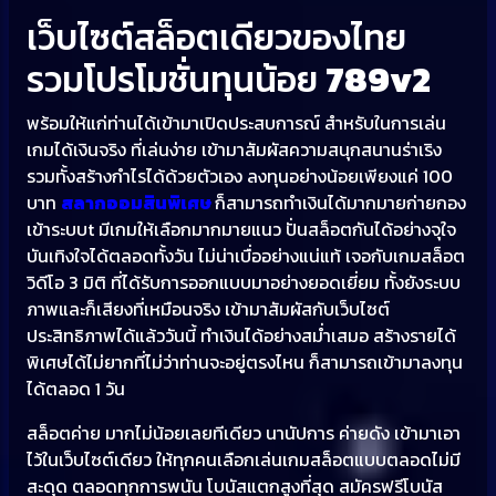
เว็บไซต์สล็อตเดียวของไทย
รวมโปรโมชั่นทุนน้อย
789v2
พร้อมให้แก่ท่านได้เข้ามาเปิดประสบการณ์ สำหรับในการเล่น
เกมได้เงินจริง ที่เล่นง่าย เข้ามาสัมผัสความสนุกสนานร่าเริง
รวมทั้งสร้างกำไรได้ด้วยตัวเอง ลงทุนอย่างน้อยเพียงแค่ 100
บาท
สลากออมสินพิเศษ
ก็สามารถทำเงินได้มากมายก่ายกอง
เข้าระบบt มีเกมให้เลือกมากมายแนว ปั่นสล็อตกันได้อย่างจุใจ
บันเทิงใจได้ตลอดทั้งวัน ไม่น่าเบื่ออย่างแน่แท้ เจอกับเกมสล็อต
วิดีโอ 3 มิติ ที่ได้รับการออกแบบมาอย่างยอดเยี่ยม ทั้งยังระบบ
ภาพและก็เสียงที่เหมือนจริง เข้ามาสัมผัสกับเว็บไซต์
ประสิทธิภาพได้แล้ววันนี้ ทำเงินได้อย่างสม่ำเสมอ สร้างรายได้
พิเศษได้ไม่ยากที่ไม่ว่าท่านจะอยู่ตรงไหน ก็สามารถเข้ามาลงทุน
ได้ตลอด 1 วัน
สล็อตค่าย มากไม่น้อยเลยทีเดียว นานัปการ ค่ายดัง เข้ามาเอา
ไว้ในเว็บไซต์เดียว ให้ทุกคนเลือกเล่นเกมสล็อตแบบตลอดไม่มี
สะดุด ตลอดทุกการพนัน โบนัสแตกสูงที่สุด สมัครฟรีโบนัส