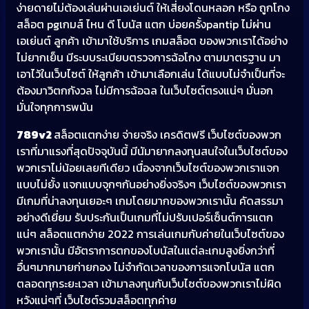
ง่ายดายไม่ต้องเล่นผ่านเอเย่นต์ ให้เสี่ยงโดนหลอก หรือ ถูกโกง
สล็อต pgเกมส์ ไหน ดี โบนัส แตก บ่อยครั้งpantip ไม่ผ่าน
เอเย่นต์ ลูกค้า เข้ามาใช้บริการ เกมสล็อต ของพวกเราได้อย่าง
ไม่ยากเย็น มีระบบระเบียบตรวจการฉ้อโกง ตามมาตรฐาน มา
เอาไว้ในเว็บไซต์ ให้ลูกค้า เข้ามาเลือกเล่น ได้แบบไม่จำเป็นที่จะ
ต้องมาวิตกกังวล ไม่มีการฉ้อฉล ในเว็บไซต์ตรงแน่ๆ มั่นอก
มั่นใจทุกการพนัน
789v2
สล็อตแตกง่าย จ่ายจริง เครดิตฟรี เว็บไซต์ของพวก
เราที่มาแรงที่สุดปัจจุบันนี้ มีนัมายากลงทุนสนใจในเว็บไซต์ของ
พวกเราไม่น้อยเลยทีเดียว เนื่องจากเว็บไซต์ของพวกเราแจก
แบบไม่ยั้ง แจกแบบจุกๆกันอย่างยิ่งจริงๆ เว็บไซต์ของพวกเรา
มีเกมที่น่าลงทุนเยอะๆ เกมโดยมากของพวกเรานั้น คัดสรรมา
อย่างดีเยี่ยม รับประกันเป็นเกมที่ไม่ปรับเปอร์เซ็นต์การแตก
แน่ๆ สล็อตแตกง่าย 2022 การเล่นเกมกับค่ายในเว็บไซต์ของ
พวกเรานั้น มีอัตราการตกของโบนัสในแต่ละเกมสูงยิ่งกว่าที่
อื่นๆมากมายก่ายกอง ไม่จำกัดเวลาของการแจกโบนัส แตก
ตลอดทุกระยะเวลา เข้ามาลงทุนกับเว็บไซต์ของพวกเราไม่ผิด
หวังแน่ๆที่ เว็บไซต์รวมสล็อตทุกค่าย