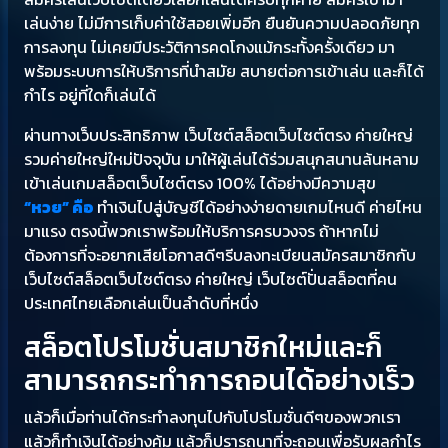
เล่นง่าย ไม่มีการเก็บค่าใช้สอยเพิ่มอีก ยืนยันความปลอดภัยทุก
การลงทุน ไม่เคยมีประวัติการคดโกงแม้กระทั้งครั้งเดียว มา
พร้อมระบบการให้บริการที่นำสมัย สบายต่อการเข้าเล่น และก็ได้
กำไร อยู่ที่ใดก็เล่นได้
ผ่านทางเว็บประสิทธิภาพ เว็บไซต์สล็อตเว็บไซต์ตรง ค่ายใหญ่
รวมค่ายใหญ่ใหม่ปัจจุบัน มาให้ผู้เล่นได้ร่วมสนุกสนานล้นหลาม
เข้าเล่นเกมสล็อตเว็บไซต์ตรง 100% ได้อย่างมีความสุข
“หวย” คือ
ทำเงินไปสู่บัญชีได้อย่างง่ายดายเกมไหนดี ค่ายไหน
มาแรง ตรงนี้พวกเราพร้อมให้บริการครบวงจร ถ้าหากไม่
ต้องการที่จะอยากเสียโอกาสดีๆรีบลงทะเบียนสมัครสมาชิกกับ
เว็บไซต์สล็อตเว็บไซต์ตรง ค่ายใหญ่ เว็บไซต์ปั่นสล็อตที่คน
ประเทศไทยเลือกเล่นเป็นลำดับที่หนึ่ง
สล็อตโปรโมชั่นสมาชิกใหม่และก็
สามารถกระทำการถอนได้อย่างเร็ว
แล้วก็เมื่อท่านได้กระทำลงทุนไปกับโปรโมชั่นดีๆของพวกเรา
แล้วก็ทำเงินได้อย่างคุ้ม แล้วก็ปรารถนาที่จะถอนเพื่อรับผลกำไร