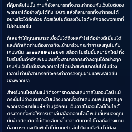
ที่คุ้มกลับไปนั้น ท่านก็ยังสามารถที่จะกระทำถอนกับเว็บไซต์ของ
พวกเราได้อย่างคุ้มได้ถึง 100% แล้วก็สามารถที่จะทำถอนได้
อย่างเร็วได้อีกด้วย ด้วยเว็บไซต์ตรงเว็บไซต์หลักของพวกเราที่
ไม่ผ่านเอเย่น
ก็เลยทำให้คุณสามารถเชื่อมั่นได้ถึงผลกำไรได้อย่างดีเยี่ยมได้
และก็ถ้าเกิดท่านต้องการที่จะเข้ามาร่วมกระทำการลงทุนไปกับ
เกมพนัน
area789 slot v1
สล็อต โปรโมชั่นสมาชิกใหม่ ทั้ง
โปรโมชั่นดีๆอีกเพียบเลยที่จะสามารถกระทำลงทุนได้อย่างทุก
เกมกับเว็บไซต์ของพวกเราได้โดยง่ายเพิ่มมากขึ้นได้ในช่วง
เวลานี้ ท่านก็สามารถที่จะกระทำการลงทุนผ่านแอฟพลิเคชัน
ของพวกเรา
สำหรับคนไหนกันแน่ที่ต้องการทดลองเล่นคาสิโนออนไลน์ แม้
กระนั้นไม่ว่างเดินทางไปเมืองนอกเพื่อเข้าเล่นเกมพนันสุดสนุก
พวกเราจะมาชี้แนะให้ท่านรู้จักกับ เว็บคาสิโนออนไลน์เว็บไซต์
ตรงจากที่จะก่อให้การเข้าเล่นสล็อตออนไลน์ พนันอื่นๆของคุณ
นั้นง่ายนิดเดียวไม่ต้องเสียเวล่ำเวลาเดินทางไปไกลถึงต่างแดน
ก็สามารถวางเดิมพันได้ไม่ยากเข้าเล่นได้ผ่านมือถือ ไม่ต้อง