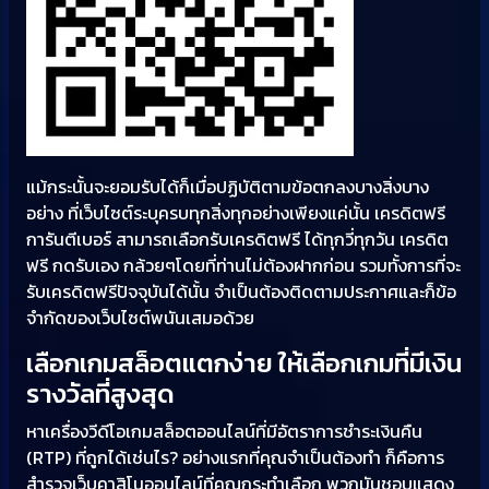
แม้กระนั้นจะยอมรับได้ก็เมื่อปฏิบัติตามข้อตกลงบางสิ่งบาง
อย่าง ที่เว็บไซต์ระบุครบทุกสิ่งทุกอย่างเพียงแค่นั้น เครดิตฟรี
การันตีเบอร์ สามารถเลือกรับเครดิตฟรี ได้ทุกวี่ทุกวัน เครดิต
ฟรี กดรับเอง กล้วยๆโดยที่ท่านไม่ต้องฝากก่อน รวมทั้งการที่จะ
รับเครดิตฟรีปัจจุบันได้นั้น จำเป็นต้องติดตามประกาศและก็ข้อ
จำกัดของเว็บไซต์พนันเสมอด้วย
เลือกเกมสล็อตแตกง่าย ให้เลือกเกมที่มีเงิน
รางวัลที่สูงสุด
หาเครื่องวีดีโอเกมสล็อตออนไลน์ที่มีอัตราการชำระเงินคืน
(RTP) ที่ถูกได้เช่นไร? อย่างแรกที่คุณจำเป็นต้องทำ ก็คือการ
สำรวจเว็บคาสิโนออนไลน์ที่คุณกระทำเลือก พวกมันชอบแสดง