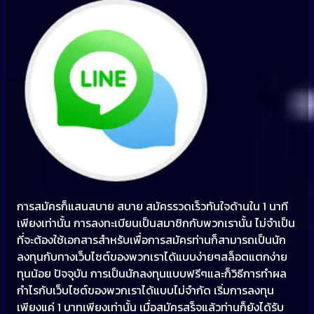
การสมัครก็แสนสบาย สบาย สมัครรวดเร็วทันใจด้านใน 1 นาที
เพียงเท่านั้น การลงทะเบียนเป็นสมาชิกกับพวกเรานั้น ไม่จำเป็น
ที่จะต้องใช้เอกสารสำหรับเพื่อการสมัครท่านก็สามารถเป็นนัก
ลงทุนกับทางเว็บไซต์ของพวกเราได้แบบง่ายๆสล็อตแตกง่าย
ทุนน้อย ปัจจุบัน การเป็นนักลงทุนแบบฟรีๆและก็วิธีการทำผล
กำไรกับเว็บไซต์ของพวกเราได้แบบไม่จำกัด เริ่มการลงทุน
เพียงแค่ 1 บาทเพียงเท่านั้น เมื่อสมัครสร็จแล้วท่านก็ยังได้รับ