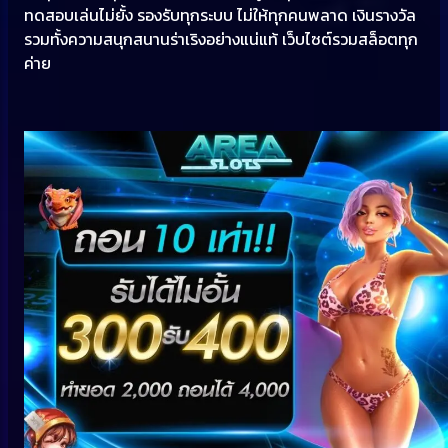
ทดสอบเล่นไม่ยั้ง รองรับทุกระบบ ไม่ให้ทุกคนพลาด เงินรางวัล
รวมทั้งความสนุกสนานร่าเริงอย่างแน่แท้​ เว็บไซต์รวมสล็อตทุก
ค่าย