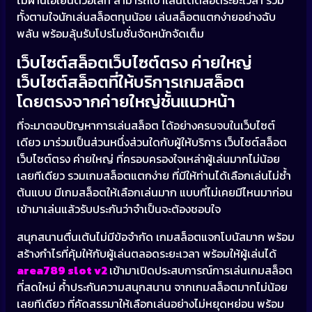
ไม่ผ่านเอเย่นต์วอเลท สามารถเข้าเล่นได้ตลอดระยะเวลา รวม
ทั้งตามใจนักเล่นสล็อตทุนน้อย เล่นสล็อตแตกง่ายอย่างฉับ
พลัน พร้อมลุ้นรับโปรโมชั่นจัดหนักจัดเต็ม
เว็บไซต์สล็อตเว็บไซต์ตรง ค่ายใหญ่
เว็บไซต์สล็อตที่ให้บริการเกมสล็อต
โดยตรงจากค่ายใหญ่ชั้นแนวหน้า
ที่จะมาตอบปัญหาการเล่นสล็อต ได้อย่างครบจบในเว็บไซต์
เดียว มาร่วมเป็นส่วนหนึ่งส่วนใดกับผู้ให้บริการ เว็บไซต์สล็อต
เว็บไซต์ตรง ค่ายใหญ่ ที่ครอบครองใจเหล่าผู้เล่นมากไม่น้อย
เลยทีเดียว รวมเกมสล็อตแตกง่าย ที่มีให้ท่านได้เลือกเล่นไม่ซ้ำ
ต้นแบบ มีเกมสล็อตให้เลือกเล่นมาก แบบที่ไม่เคยมีไหนมาก่อน
เข้ามาเล่นแล้วรับประกันว่าจำเป็นจะต้องชอบใจ
สนุกสนานตื่นเต้นไม่มีข้อจำกัด เกมสล็อตแจกโบนัสมาก พร้อม
สร้างกำไรที่คุ้มให้กับผู้เล่นตลอดระยะเวลา พร้อมให้ผู้เล่นได้
area789 slot v2
เข้ามาเปิดประสบการณ์การเล่นเกมสล็อต
ที่สดใหม่ ค้ำประกันความสนุกสนาน จากเกมสล็อตมากไม่น้อย
เลยทีเดียว ที่คัดสรรมาให้เลือกเล่นอย่างไม่หยุดหย่อน พร้อม