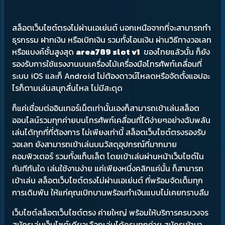
สล็อตเว็บไซต์ตรงไม่ผ่านเอเย่นต์ นอกเหนือจากที่จะสามารถทำ
ธุรกรรม ฝากเงิน หรือเบิกเงิน รวมทั้งโอนเงิน ผ่านวิธีทางวอเลท
หรือแบงค์ชั้นสูงสุด
area789 slot v1
ของไทยแล้วนั้น ก็ยัง
รองรับการใช้แรงงานบนเครื่องไม้เครื่องมือโทรศัพท์เคลื่อนที่
ระบบ iOS และก็ Android ไม่ต้องดาวน์โหลดหรือจัดตั้งแอปอะ
ไรก็ตามเล่นสนุกลื่นไหล ไม่มีสะดุด
ก็แค่เชื่อมต่ออินเทอร์เน็ตเท่านั้นเองก็สามารถเข้าเล่นสล็อต
ออนไลน์รวมทุกค่ายบนโทรศัพท์เคลื่อนที่ได้ง่ายๆอย่างฉับพลัน
เล่นได้ทุกที่ที่ต้องการ ไม่เพียงเท่านี้ สล็อตเว็บไซต์ตรงรองรับ
วอเลท ยังสามารถเข้าเล่นบนวัสดุอุปกรณ์ที่มากมาย
คอมพิวเตอร์ รวมทั้งแท็บเล็ต โดยเข้าเล่นผ่านหน้าเว็บไซต์ใน
ทันทีทันใด เล่นใช้งานง่าย แค่เพียงหนึ่งคลิกแค่นั้น ก็สามารถ
เข้าเล่น สล็อตเว็บไซต์ตรงไม่ผ่านเอเย่นต์ ที่พร้อมจัดเต็มทุก
การเดิมพัน ให้แก่คุณเบิกบานพร้อมทำเงินแบบไม่เคยทราบลืม
เว็บไซต์สล็อตเว็บไซต์ตรง ค่ายใหญ่ พร้อมให้บริการครบวงจร
สมัครเล่นเว็บไซต์เดียวเลือกเล่นได้ครบทุกค่าย สมัครเข้ามา