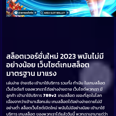
สล็อตเวอร์ชั่นใหม่ 2023 พนันไม่มี
อย่างน้อย เว็บไซต์เกมสล็อต
มาตรฐาน มาแรง
เล่นง่าย จ่ายจริง เข้ามาใช้บริการ รวมทั้ง ทำเงิน ในเกมสล็อต
เว็บไซต์แท้ ของพวกเราได้อย่างง่ายดาย เว็บไซต์พวกเรา มี
ลูกค้า เข้ามาใช้บริการ
789v2
เกมสล็อต เยอะที่สุดในโลก
เนื่องจากว่าเข้ามาเลือกเล่น เกมสล็อตได้อย่างง่ายดายไม่มี
อย่างต่ำ สล็อตเว็บไซต์เปิดใหม่ พนันไม่มีอย่างน้อย เข้ามาใช้
บริการ เกมสล็อต ของพวกเราได้แล้ววันนี้ พวกเราเอามาแต่ว่า