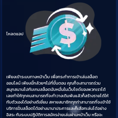
โหลดแอป
เพียงเข้าระบบทางหน้าเว็บ เพื่อกระทำการเข้าเล่นสล็อต
ออนไลน์ เพียงนี้กล้วยๆไม่กี่ขั้นตอน คุณก็จะสามารถร่วม
สนุกสนานไปกับเกมสล็อตนับหมื่นในเว็บไซต์ของพวกเราได้
เลยทำให้ทุกคนสามารถที่จะทำวางเดิมพันแล้วก็สร้างรายได้ให้
กับตัวเองได้อย่างดีเยี่ยม สหายสมาชิกทุกท่าสามารถที่จะเข้าใช้
บริการปั่นสล็อตได้อย่างนานาประการและก็เลือกเล่นได้อย่าง
อิสระ กับระบบปฏิบัติการสมัครง่ายเล่นผ่านหน้าเว็บ หรือจะ