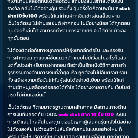
ก็เข้ามาปั่นสล็อตกันได้ตลอดวัน แถมยังสบโอกาสได้รับเงิน
รางวัล กลับไปได้อย่างคุ้ม รวมทั้ง คุ้มครั้งใดก็ตามพนัน
7 slot
ฝาก10รับ100
พร้อมให้แก่ท่านฝากเงินเข้าเล่นสล็อตผ่าน
เว็บไซต์ตรง ไม่ผ่านเอเย่นต์ ฝากถอน ไม่มีอย่างน้อย ได้ทุกตอน
ทุนน้อยก็เล่นได้ สามารถทำรายการฝากเบิกเงินได้ด้วยตัวเอง
ทุกขั้นตอน
ไม่ต้องติดต่อกับทางบุคลากรให้ยุ่งยากอีกต่อไป และ รองรับ
การฝากถอนทุกแบงค์ชั้นแนวหน้า แบบไม่มีเงื่อนไขอะไรก็แล้ว
แต่ทั้งปวงสำหรับการฝากถอน ถือว่าเป็นอีกหนึ่งวิถีทางการทำ
ธุรกรรมทางด้านการเงินที่ล้ำยุค เร็ว ถูกต้องไม่มีอันตราย รวม
ทั้ง สร้างความเชื่อมั่นให้กับผู้เล่นได้อย่างดีเยี่ยม พร้อมให้แก่
ท่านเข้าหมุนสล็อตต่อยอดได้กำไร ได้อย่างง่ายดายกับ เว็บไซต์
ตรง ไม่ผ่านเอเย่นต์
เว็บไซต์ตรง ที่ตามมาตรฐานตามหลักสากล มีสถานะทางด้าน
การเงินที่ปลอดภัย 100%
web slot ฝาก 10 รับ 100
ระบบ
การเข้าเล่นไหลลื่นไม่สะดุด ตอบปัญหาผู้เล่นคนรุ่นหลังได้อย่าง
ไม่ต้องสงสัย ไม่ว่าจะเข้าไปสัมผัสกับเกมในแบบอย่างไหน ก็
พร้อมที่จะให้บริการที่เหมาะสมที่สุด รวมเกมสล็อตแตกง่ายจาก