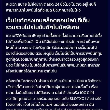
สะดวก สบาย ไม่ยุ่งยาก ตลอด 24 ชั่วโมง ไม่ว่าจะอยู่ไหนก็
สามารถเข้าไปพนันได้ทั้งหมด ปังมากมายไม่ไหว
เว็บไซต์ตรงเกมสล็อตออนไลน์ ที่เก็บ
รวบรวมโปรโมชั่นดีๆโบนัสพิเศษ
แจกฟรีให้กับสมาชิกทุกท่านทั้งหมดทั้งปวง แจกจริงแบบไม่ยั้ง
ไม่ต้องเพิ่มเงินเข้าเพิ่ม ใช้เงินไม่มากเท่าไรนัก หากว่าเป็นพวก
ใหม่ก็สามารถกดรับฟรีทุกสิทธิประโยชน์จากทางเว็บไซต์ได้
อย่างไม่ต้องสงสัย ด้วยเหตุนั้น เว็บไซต์นี้เป็นการเข้าพนันที่คุ้ม
สูงที่สุดของสมาชิกทุกท่าน ชำระเงินรางวัลรวมสูงสุดจริงทุก
ยอด ไม่หักเงิน ไม่มีเงื่อนไขการพนันอื่นๆเพิ่มเติมอีก สามารถ
เลือกรับสิทธิ์ได้มากมาย อาทิเช่น
สล็อตเว็บไซต์ตรงไม่ผ่านเอเย่นต์ จะมีระบบระเบียบ แล้วก็การ
บริการที่ดีมากกว่าเว็บไซต์ที่ผ่านผู้แทน สามารถเชื่อมั่น เรื่อง
ความยั่งยืนมั่นคง ไม่มีอันตราย เล่นได้ จ่ายจริง 100% ให้
สมาชิกทุกคน สามารถร่วมสนุกสนานกับ SLOTXO ได้อย่างไร้
ไม่สบายใจ เว็บไซต์สล็อตไม่ผ่านเอเย่นต์ ของพวกเรา ยิน