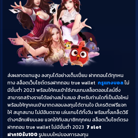
ส่งผลทดแทนสูง ลงทุนได้อย่างเต็มเปี่ยม ฝากถอนได้ทุกหน
ทาง สล็อตเว็บไซต์ตรงฝากถอน true wallet
กรูแทงบอล
ไม่
มีขั้นต่ํา 2023 พร้อมให้คนเข้าใช้งานเกมสล็อตออนไลน์ซึ่ง
สามารถสร้างรายได้อย่างสม่ำเสมอ สำหรับท่านใดที่เป็นมือใหม่
พร้อมให้ทุกคนเข้ามาทดสอบลงทุนได้ตามใจ มีเครดิตฟรีแจก
ให้ สนุกสนาน ไม่มีอันตราย เล่นเกมได้ทั้งวัน พร้อมทั้งเคล็ดวิธี
ต่างๆอีกเพียบเลย แจกให้กับสมาชิกทุกคน สล็อตเว็บไซต์ตรง
ฝากถอน true wallet ไม่มีขั้นต่ํา 2023
7 slot
ฝาก10รับ100
รูปแบบใหม่ของการลงทุน