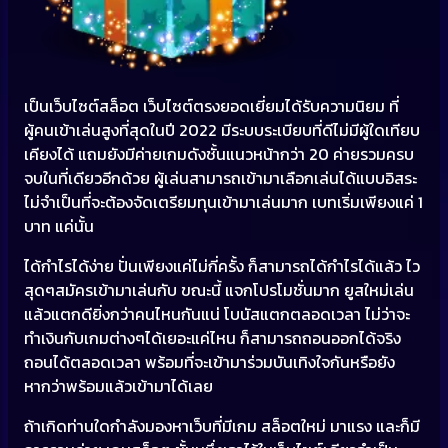
เป็นเว็บไซต์สล็อต เว็บไซต์ตรงยอดเยี่ยมได้รับความนิยม ที่
ผู้คนเข้าเล่นสูงที่สุดในปี 2022 มีระบบระเบียบที่ดีไม่มีผู้ใดเทียบ
เคียงได้ แถมยังมีค่ายเกมดังชั้นแนวหน้ากว่า 20 ค่ายรวมครบ
จบในที่เดียวอีกด้วย ผู้เล่นสามารถเข้ามาเลือกเล่นได้แบบอิสระ
ไม่จำเป็นที่จะต้องจัดเตรียมทุนเข้ามาเล่นมาก เบทเริ่มเพียงแค่ 1
บาท แค่นั้น
ได้กำไรได้ง่าย ปั่นเพียงแค่ไม่กี่ครั้ง ก็สามารถได้กำไรได้แล้ว ไว
สุดๆสมัครเข้ามาเล่นกับ ขณะนี้ แจกโปรโมชั่นมาก ยูสใหม่เล่น
แล้วแตกดียิ่งกว่าคนไหนกันแน่ โบนัสแตกตลอดเวลา ไม่ว่าจะ
ทำเงินกับเกมต่างๆได้เยอะแค่ไหน ก็สามารถถอนออกได้จริง
ถอนได้ตลอดเวลา พร้อมที่จะเข้ามาร่วมบันเทิงใจกันหรือยัง
หากว่าพร้อมแล้วเข้ามาได้เลย
ถ้าเกิดท่านใดกำลังมองหาเว็บที่มีเกม สล็อตใหม่ มาแรง และก็มี