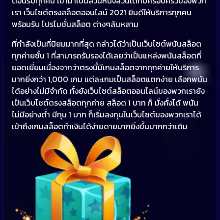
ต้อนรับทุกคน เข้ามาเป็นส่วนหนึ่งส่วนใดกับครอบครัวของพวก
เรา เว็บไซต์ตรงสล็อตออนไลน์ 2021 ยินดีให้บริการทุกคน
พร้อมรับ โปรโมชั่นสล็อต ต่างๆล้นหลาม
ที่กำลังเป็นที่นิยมมากที่สุด กล่าวได้ว่าเป็นเว็บไซต์พนันสล็อต
ทุกค่ายชั้น 1 ที่สามารถรับรองได้เลยว่าเป็นแหล่งพนันสล็อตที่
ยอดเยี่ยมเนื่องจากว่าตรงนี้มีเกมสล็อตจากทุกค่ายให้บริการ
มากยิ่งกว่า 1,000 เกม แต่ละเกมเป็นสล็อตแตกง่าย เลือกพนัน
ได้อย่างไม่มีจำกัด ทั้งยังเว็บไซต์สล็อตออนไลน์ของพวกเรายัง
เป็นเว็บไซต์ตรงสล็อตทุกค่าย สล็อต 1 บาท ก็ มั่งคั่งได้ พนัน
ไม่มีอย่างต่ำ มีทุน 1 บาท ก็เริ่มลงทุนในเว็บไซต์ของพวกเราได้
เข้าถึงเกมสล็อตทำเงินได้ง่ายดายมากยิ่งขึ้นมากกว่าเดิม