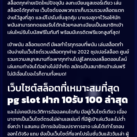
สล็อตทุกค่ายเปิดใหม่ปัจจุบัน ลงทะเบียนยูสเซอร์เดียว เล่น
สล็อตได้ทุกค่าย เว็บไซต์ของพวกเราเก็บรวบรวมสล็อตแตก
ง่ายไว้สูงที่สุด และมีโปรโมชั่นสุดคุ้ม มาแรงสุดๆไว้รอให้นัก
พนันสามารถกดยอมรับได้กล้วยๆลงทะเบียนเป็นสมาชิกเข้า
เล่นใหม่รับโบนัสฟรีในทันที พร้อมมีเครดิตฟรีแจกสูงที่สุด!
เข้าพนัน สล็อตแตกดี มีผลกำไรทุกรอบที่พนัน เล่นสล็อตทำ
เงินง่ายในเว็บไซต์รวมสล็อตทุกค่าย 2022 ซุปเปอร์สล็อต ศูนย์
รวมความสนุกสนานที่จะพาทุกท่านไปสู่โลกของสล็อตออนไลน์
เล่นเกมทำเงินได้อย่างไม่มีจำกัด สมัครเป็นสมาชิกเข้าเล่นฟรี
ไม่มีเงื่อนไขอะไรก็ตามทั้งหมด!
เว็บไซต์สล็อตที่เหมาะสมที่สุด
pg slot ฝาก 10รับ 100 ล่าสุด
และไม่เคยมีประวัติการฉ้อฉลคนใดกัน มีอยู่เว็บไซต์เดียว เนื่อง
มาจากเป็นเว็บไซต์ตรงไม่ผ่านเอเย่นต์ ที่มีผู้เข้าเล่นวันละไม่ต่ำ
ยิ่งกว่า 1 แสนคน มีการเงินป้อมปราการอาจ เล่นได้เท่าไรถอน
ออกได้จริง แถม ยังเป็นเว็บไซต์ที่แจกโปรโมชั่นวันแล้ววันเล่า ผู้