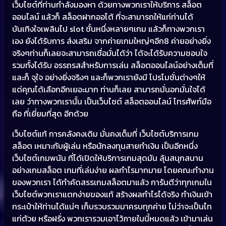
เว็บไซต์ที่ท่านกำลังมองหา ด้วยทางพวกเราให้บริการ สล็อต
ออนไลน์ แล้วก็ สล็อตฝากออโต้ ที่จะสามารถให้แก่ท่านได้
บันเทิงใจเพลินไป slot ชั้นหนึ่งหลายๆเกม แล้วก็ทางพวกเรา
เอง ยังได้รับการ ส่งเสริม จากค่ายเกมใหญ่ๆอีก8 ค่ายอย่างยิ่ง
จริงๆท่านก็เลยจะสามารถเชื่อมั่นได้ว่า ได้จะได้รับความชอบใจ
รวมทั้งได้รับ อรรถรสสำหรับการเล่น สล็อตออนไลน์อย่างเต็มที่
และก็ จุใจ อย่างยิ่งจริงๆ และก็พวกเรายังมี โปรโมชั่นต่างๆให้
แด่คุณได้เลือกอีกเยอะมาก ท่านก็เลย สามารถมั่นอกมั่นใจได้
เลย ว่าทางพวกเรานั้น เป็นเว็บไซต์ สล็อตออนไลน์ โทรศัพท์มือ
ถือ ที่เยี่ยมที่สุด อีกด้วย
เว็บไซต์แท้ การคลังคงเดิม มั่นคงเต็มที่ เว็บไซต์บริการเกม
สล็อต เหมาะกับผู้เล่น หรือนักลงทุนสายทำเงิน เป็นอีกหนึ่ง
เว็บไซต์เกมพนัน ที่ได้เปิดให้บริการเกมสุดมัน ลุ้นสนุกสนาน
อย่างเกมสล็อต เกมที่เล่นง่าย ผลกำไรมากมาย โดยคณะทำงาน
ของพวกเรา ได้ทำคัดสรรเกมสล็อตมาแล้ว การันตีว่าทุกเกมใน
เว็บไซต์พวกเราแตกง่ายของแท้ สร้างผลกำไรได้จริง ทำเงินเข้า
กระเป๋าให้ท่านได้แน่ๆ เก็บรวบรวมมาครบทุกค่าย ไม่ว่าจะเป็นไท
แก่ตัวย หรือฝรั่ง พวกเรารวมเอาไว้ภายในนี้หมดแล้ว เข้ามาเล่น