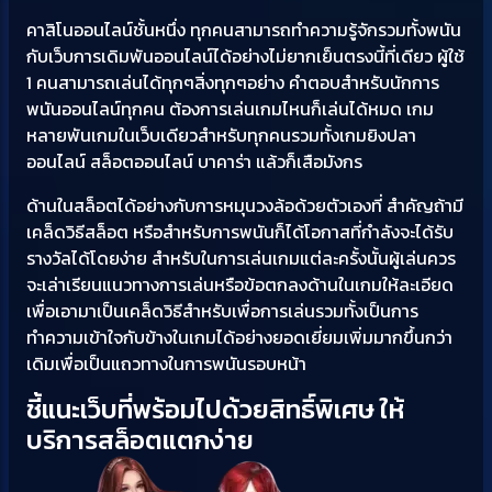
คาสิโนออนไลน์ชั้นหนึ่ง ทุกคนสามารถทำความรู้จักรวมทั้งพนัน
กับเว็บการเดิมพันออนไลน์ได้อย่างไม่ยากเย็นตรงนี้ที่เดียว ผู้ใช้
1 คนสามารถเล่นได้ทุกๆสิ่งทุกๆอย่าง คำตอบสำหรับนักการ
พนันออนไลน์ทุกคน ต้องการเล่นเกมไหนก็เล่นได้หมด เกม
หลายพันเกมในเว็บเดียวสำหรับทุกคนรวมทั้งเกมยิงปลา
ออนไลน์ สล็อตออนไลน์ บาคาร่า แล้วก็เสือมังกร
ด้านในสล็อตได้อย่างกับการหมุนวงล้อด้วยตัวเองที่ สำคัญถ้ามี
เคล็ดวิธีสล็อต หรือสำหรับการพนันก็ได้โอกาสที่กำลังจะได้รับ
รางวัลได้โดยง่าย สำหรับในการเล่นเกมแต่ละครั้งนั้นผู้เล่นควร
จะเล่าเรียนแนวทางการเล่นหรือข้อตกลงด้านในเกมให้ละเอียด
เพื่อเอามาเป็นเคล็ดวิธีสำหรับเพื่อการเล่นรวมทั้งเป็นการ
ทำความเข้าใจกับข้างในเกมได้อย่างยอดเยี่ยมเพิ่มมากขึ้นกว่า
เดิมเพื่อเป็นแถวทางในการพนันรอบหน้า
ชี้แนะเว็บที่พร้อมไปด้วยสิทธิ์พิเศษ ให้
บริการสล็อตแตกง่าย