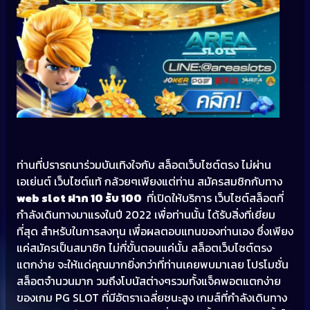
ท่านที่ปรารถนาร่วมบันเทิงใจกับ สล็อตเว็บไซต์ตรง ไม่ผ่าน
เอเย่นต์ เว็บไซต์แท้ กล้วยๆเพียงแต่ท่าน สมัครสมชิกกับทาง
web slot ฝาก 10 รับ 100
ที่เปิดให้บริการ เว็บไซต์สล็อตที่
กำลังเดินทางมาแรงในปี 2022 เพื่อท่านนั้น ได้รับสิ่งที่เยี่ยม
ที่สุด สำหรับในการลงทุน เพื่อผลตอบแทนของท่านเอง ซึ่งเพียง
แค่สมัครเป็นสมาชิก ไม่กี่ขั้นตอนแค่นั้น สล็อตเว็บไซต์ตรง
แตกง่าย จะให้แด่คุณมากยิ่งกว่าที่ท่านเคยพบมาเลย โปรโมชั่น
สล็อตจำนวนมาก วมถึงโบนัสต่างๆรวมทั้งแจ็คพอตแตกง่าย
ของเกม PG SLOT ที่มีอัตราเฉลี่ยชนะสูง เกมส์ที่กำลังเดินทาง