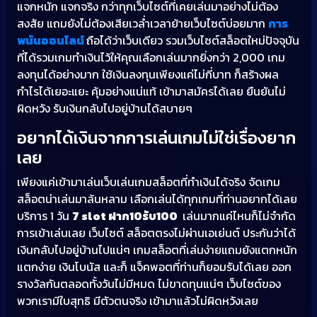
แจกหนัก แจกจริง กว่าทุกเว็บไซต์ที่เคยเล่นมาอย่างไม่ต้อง
สงสัย แถมยังไม่ต้องเสียเวล่ำเวลาย้ายเว็บไซต์บ่อยมาก
การ
พนันออนไลน์
ถือได้ว่าเว็บเดียว รวมเว็บไซต์สล็อตใหม่ปัจจุบัน
ที่ได้รวมเกมทำเงินไว้ให้คุณเลือกเล่นมากยิ่งกว่า 2,000 เกม
ลงทุนได้อย่างมาก ใช้เงินลงทุนเพียงแค่ไม่กี่บาท ก็สร้างผล
กำไรได้เยอะแยะ คุ้มอย่างแน่แท้ เข้ามาสมัครได้เลย ยืนยันไม่
ผิดหวัง รับเงินกลับไปอยู่บ้านได้สบายๆ
อยากได้เงินจากการเล่นเกมไม่ใช่เรื่องยาก
เลย
เพียงแค่เข้ามาเล่นเว็บเล่นเกมสล็อตที่ทำเงินได้จริง จัดเกม
สล็อตน่าเล่นมาล้นหลาม เลือกเล่นได้ทุกเกมที่ท่านอยากได้เลย
บริการ 1 วัน
7 slot ฝาก10รับ100
เล่นมากแค่ไหนก็ไม่จำกัด
การเข้าเล่นเลย เว็บไซต์ สล็อตตรงไม่ผ่านเอเย่นต์ ประกันว่าได้
เงินกลับไปอยู่บ้านไปแน่ๆ เกมสล็อตที่เล่นง่ายแถมยังแตกหนัก
แตกง่าย เงินโบนัส และก็ แจ็คพอตที่ท่านก็ยอมรับได้เลย ออก
รางวัลกันตลอดทั้งวันไม่มีหมด ไม่ขาดทุนแน่ๆ เว็บไซต์ของ
พวกเรามีใบสุทธิ มีตัวตนจริง เข้ามาแล้วไม่ผิดหวังเลย