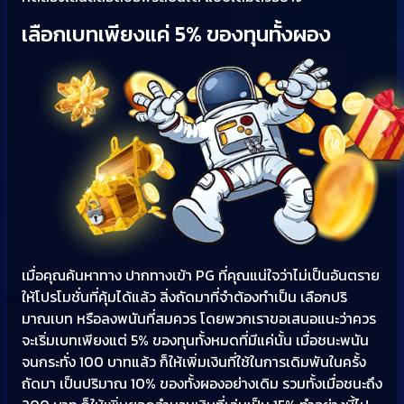
เลือกเบทเพียงแค่ 5% ของทุนทั้งผอง
เมื่อคุณค้นหาทาง ปากทางเข้า PG ที่คุณแน่ใจว่าไม่เป็นอันตราย
ให้โปรโมชั่นที่คุ้มได้แล้ว สิ่งถัดมาที่จำต้องทำเป็น เลือกปริ
มาณเบท หรือลงพนันที่สมควร โดยพวกเราขอเสนอแนะว่าควร
จะเริ่มเบทเพียงแต่ 5% ของทุนทั้งหมดที่มีแค่นั้น เมื่อชนะพนัน
จนกระทั่ง 100 บาทแล้ว ก็ให้เพิ่มเงินที่ใช้ในการเดิมพันในครั้ง
ถัดมา เป็นปริมาณ 10% ของทั้งผองอย่างเดิม รวมทั้งเมื่อชนะถึง