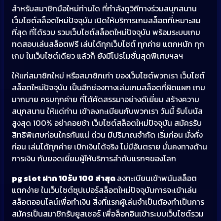
สำหรับสมาชิกมือใหม่ท่านใด ที่กำลังดูวิถีทางร่วมสนุกสนาน
เว็บไซต์สล็อตใหม่ปัจจุบัน เปิดให้บริการเกมสล็อตที่เหมาะสม
ที่สุด ที่ได้รวบ รวมเว็บไซต์สล็อตใหม่ปัจจุบัน พร้อมระบบเกม
ทดสอบเล่นสล็อตฟรี เล่นได้ทุกเว็บไซต์ ทุกค่าย แตกหนัก ทุก
เกม ในเว็บไซต์เดียว แล้วก็ ยังมีโปรโมชั่นสุดพิเศษฯลฯ
ให้แก่สมาชิกใหม่ หรือสมาชิกเก่า ของเว็บไซต์พวกเรา เว็บไซต์
สล็อตใหม่ปัจจุบัน เป็นอีกช่องทางเล่นเกมสล็อตที่ผิดแผก เกม
มากมาย ครบทุกค่าย ที่ได้คัดสรรมาอย่างดีเยี่ยม สร้างความ
สนุกสนาน ให้แด่ท่าน เข้าลงทะเบียนกับพวกเรา วันนี้ รับโบนัส
สูงสุด 100% อย่าคอยช้า เว็บไซต์สล็อตใหม่ปัจจุบัน สมัครรับ
สิทธิพิเศษก่อนใครกันแน่ ด่วน มีปริมาณจำกัด เริ่มก่อน มั่งคั่ง
ก่อน เล่นได้ทุกค่าย เบิกเงินได้จริง ไม่มีอันตราย มั่นคงทางด้าน
การเงิน กับยอดเยี่ยมผู้ให้บริการลำดับแรกๆของโลก
pg slot ฝาก 10รับ 100 ล่าสุด
ลงทะเบียนเข้าพนันสล็อต
แตกง่าย ในเว็บไซต์ซุปเปอร์สล็อตใหม่ปัจจุบันการจะเข้าเล่น
สล็อตออนไลน์เพื่อทำเงิน สิ่งที่แรกผู้เล่นจำเป็นต้องทำเป็นการ
สมัครเป็นสมาชิกรับยูสเซอร์ เพื่อล็อกอินเข้าระบบเว็บไซต์รวม