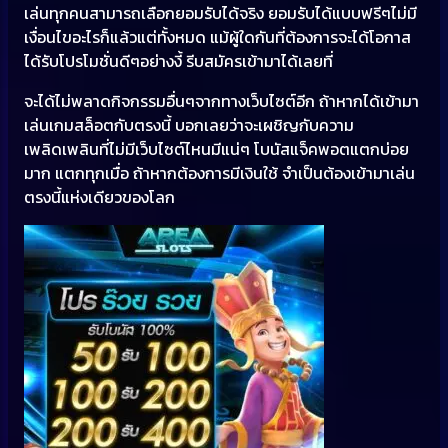
เล่นทุกคนสามารถเลือกยอมรับได้จริง ยอมรับได้แบบฟรีๆไม่มี
เงื่อนไขอะไรก็แล้วแต่ทั้งหมด แม้ผู้ใดกันที่ต้องการจะได้โอกาส
ได้รับโปรโมชั่นดีๆอย่างงี้ รีบสมัครเข้ามาได้เลยที่
จะได้ไม่พลาดกิจกรรมอื่นๆจากทางเว็บไซต์อีก ถ้าหากได้เข้ามา
เล่นเกมสล็อตกับตรงนี้ บอกเลยว่าจะเผชิญกับความ
เพลิดเพลินที่ไม่มีเว็บไซต์ไหนมีแน่ๆ โบนัสแจ็คพอตแตกบ่อย
มาก แตกทุกเมื่อ ถ้าหากต้องการมีเงินใช้ จำเป็นต้องเข้ามาเล่น
ตรงนี้แห่งเดียวของโลก