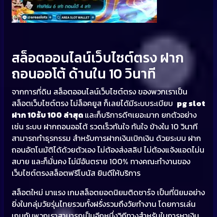
สล็อตออนไลน์เว็บไซต์ตรง ฝาก
ถอนออโต้ ด้านใน 10 วินาที
จากการที่ดิน สล็อตออนไลน์เว็บไซต์ตรง ของพวกเราเป็น
สล็อตเว็บไซต์ตรง ไม่ล็อคยูส ก็เลยได้มีระบบระเบียบ
pg slot
ฝาก 10รับ 100 ล่าสุด
และก็บริการดีๆเยอะมาก ยกตัวอย่าง
เช่น ระบบ ฝากถอนออโต้ รวดเร็วทันใจ ทันใจ ข้างใน 10 วินาที
สามารถทำธุรกรรม สำหรับการฝากเงินเบิกเงิน ด้วยระบบ ฝาก
ถอนอัตโนมัติได้ด้วยตัวเอง ไม่ต้องส่งสลิป ไม่ต้องแจ้งแอดไม่น
สบาย และก็มั่นคง ไม่มีอันตราย 100% ทางคณะทำงานของ
เว็บไซต์ตรงสล็อตฟรีโบนัส ยินดีให้บริการ
สล็อตใหม่ มาแรง เกมสล็อตยอดนิยมติดชาร์จ เป็นที่นิยมอย่าง
ยิ่งในกลุ่มวัยรุ่นไทยรวมทั้งฝรั่งรวมถึงวัยทำงาน โดยการเล่น
เกมกับพวกเราสามารถเป็นอีกหนึ่งวิถีทางสำหรับในการหาเงิน