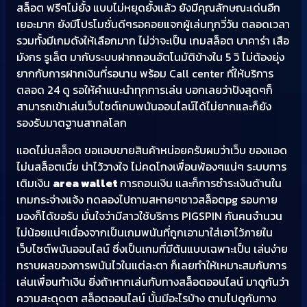
สล็อต ฟรีๆไม่ยั้ง แบบไม่หยุดยั้งแล้ว ยังมีคุณลักษณะเด่นอีก
เยอะมาก ยังมีโปรโมชั่นดีๆรอคอยแจกผู้เล่นทุกวี่วัน ตลอดเวลา
รวมทั้งมีเกมดังให้เลือกมาก ไม่ว่าจะเป็น เกมสล็อต บาคาร่า เสือ
มังกร รูเล็ต มากับระบบฝากถอนอัตโนมัติข้างใน 5 วิ ไม่ต้องยุ่ง
ยากกับการฝากเงินที่รอนาน พร้อม Call center ที่ให้บริการ
ตลอด 24 ดู รอให้คำแนะนำทุกการเล่น บอกเลยว่าปังสุดๆก็
สามารถเข้าเล่นเว็บไซต์เกมพนันออนไลน์ได้ไม่ยากและก็ยัง
รองรับมาตฐานสากลโลก
แอดไม่นสล็อต ขอแอบขายสินค้าหน่อยครับผมว่าเว็บ ของแอด
ไม่นสล็อตเนี่ย น่าไว้วางใจ ไม่คดโกงเพื่อนพ้องๆแน่ๆ ระบบการ
เติมเงิน
area wallet
การถอนเงิน และก็การชำระเงินด้านใน
เกมกระจ่างแจ้ง ทดลองไปถามสหายๆชาวสล็อตpg รอบกาย
มองก็ได้ขอรับ มั่นใจว่ามีสาวใช้บริการ PIGSPIN กันคนจำนวน
ไม่น้อยแน่ๆเนื่องจากเป็นเกมพนันที่ถูกเอามาใส่เอาไว้ภายใน
เว็บไซต์พนันออนไลน์ ซึ่งเป็นเกมที่มีต้นแบบเฉพาะเป็น เล่นง่าย
ทราบผลของการพนันไวในแต่ละตา ก็เลยทำให้เหมาะสมกับการ
เล่นเพื่อนทำเงิน ยิ่งถ้าหากเล่นกับทางสล็อตออนไลน์ มาดูกันว่า
ความสะดุดตา สล็อตออนไลน์ นั้นมีอะไรบ้าง ตามไปดูกับทาง