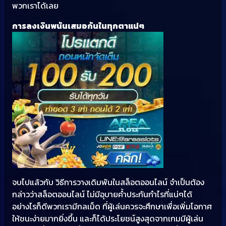
พวกเราได้เลย
การลงเงินพนันเสมอกันในทุกตาแน่ๆ
จบไปแล้วกับ วิธีการวางเดิมพันในสล็อตออนไลน์ จำเป็นต้อง
กล่าวว่าสล็อตออนไลน์ ไม่มีอุบายค้ำประกันกำไรที่แน่ๆได้
อย่างไรก็ดีพวกเรามีกลเม็ด ที่ผู้เล่นควรจะศึกษาเพื่อเพิ่มโอกาศ
ให้ชนะง่ายมากยิ่งขึ้น และก็ได้ประโยชน์สูงสุดจากเกมมีผู้เล่น