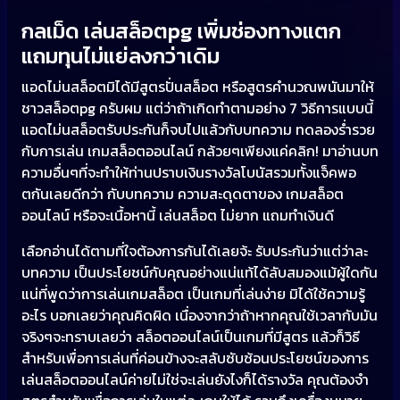
กลเม็ด เล่นสล็อตpg เพิ่มช่องทางแตก
แถมทุนไม่แย่ลงกว่าเดิม
แอดไม่นสล็อตมิได้มีสูตรปั่นสล็อต หรือสูตรคำนวณพนันมาให้
ชาวสล็อตpg ครับผม แต่ว่าถ้าเกิดทำตามอย่าง 7 วิธีการแบบนี้
แอดไม่นสล็อตรับประกันก็จบไปแล้วกับบทความ ทดลองร่ำรวย
กับการเล่น เกมสล็อตออนไลน์ กล้วยๆเพียงแค่คลิก! มาอ่านบท
ความอื่นๆที่จะทำให้ท่านปราบเงินรางวัลโบนัสรวมทั้งแจ็คพอ
ตกันเลยดีกว่า กับบทความ ความสะดุดตาของ เกมสล็อต
ออนไลน์ หรือจะเนื้อหานี้ เล่นสล็อต ไม่ยาก แถมทำเงินดี
เลือกอ่านได้ตามที่ใจต้องการกันได้เลยจ้ะ รับประกันว่าแต่ว่าละ
บทความ เป็นประโยชน์กับคุณอย่างแน่แท้ได้ลับสมองแม้ผู้ใดกัน
แน่ที่พูดว่าการเล่นเกมสล็อต เป็นเกมที่เล่นง่าย มิได้ใช้ความรู้
อะไร บอกเลยว่าคุณคิดผิด เนื่องจากว่าถ้าหากคุณใช้เวลากับมัน
จริงๆจะทราบเลยว่า สล็อตออนไลน์เป็นเกมที่มีสูตร แล้วก็วิธี
สำหรับเพื่อการเล่นที่ค่อนข้างจะสลับซับซ้อนประโยชน์ของการ
เล่นสล็อตออนไลน์ค่ายไม่ใช่จะเล่นยังไงก็ได้รางวัล คุณต้องจำ