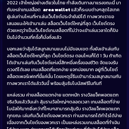
2022 เจ้าใหญ่อย่างเดียวในไทย กำลังเดินทางมาแรงขณะนี้ มา
กับเหล่าเกมสล็อต
area wallet
แล้วก็ระบบต่างๆสุดไฮเทค
ผู้เล่นท่านไหนที่หาเล่นเว็บไซต์ประจำยังมิได้ ทางพวกเราขอ
เสนอแนะให้เข้ามาเล่น สล็อตเว็บไซต์ใหญ่ที่สุด เว็บไซต์ตรง
ด้วยเหตุว่าเป็นเว็บไซต์เกมสล็อตที่ไม่ว่าจะเข้าเล่นเวลาใดก็ปัง
ปั่นไม่จำนวนกี่ครั้งก็มั่งคั่งแล้ว
บอกเลยว่าลุ้นได้สนุกสนานแบบไม่มีขอบเขต ทั้งยังเข้าเล่นกับ
สล็อตเว็บไซต์ใหญ่ที่สุด เว็บไซต์ตรง ตอนไหนก็ได้ 1 วัน ถ้าเกิด
ได้เข้ามาเล่นกับเว็บไซต์แห่งนี้สักหนึ่งครั้งของชีวิต จัดแจงรับ
ดวงดีได้เลย เกมสล็อตที่แตกง่าย แจกบ่อยมาก อยู่ที่เว็บไซต์
สล็อตเพอร์เฟคที่นี้แค่นั้น โดยเหตุนี้รีบเข้ามาร่วมสนุกสนานกับ
ทางพวกเราได้แล้ววันนี้ พร้อมลุ้นรับโบนัสฟรีในทันที
แหล่งรวม ค่ายสล็อตแตกง่าย แตกหนัก รางวัลแจ็คพอตแตก
จริงวันแล้ววันเล่า ลุ้นรางวัลใหญ่ๆตลอดเวลา เกมสล็อตที่จ่าย
โบนัสให้มากยิ่งกว่าที่ไหนๆสามารถลุ้นรับ รางวัลแจ็คพอตแตก
ทุกขณะ เล่นกับเว็บไซต์ของพวกเรา ท่านสามารถได้กำไรได้ง่าย
เนื่องจากเว็บไซต์ของพวกเรา เป็นแหล่งรวมเกมสล็อตที่ทำเงิน