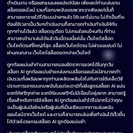
ดำเนินงาน หรือออกแรงเลยแม้แต่น้อย เพียงแต่ท่านเล่นเกม
สล็อตออนไลน์ รวมทั้งเกมพนันของพวกเราเพียงแค่นั้นก็
สามารถหารายได้ได้แบบง่ายๆแล้ว ใช้เวลาไม่นาน ไม่จำเป็นที่จะ
ต้องใช้เวลาเป็นวันๆดำเนินงานก็สามารถทำเงินทำเงินให้กับ
ทุกๆท่านได้แล้ว สล็อตดุเดือด ไม่เกรงใจคนไหนกัน ที่ท่าน
สามารถเข้ามาเล่นได้แล้ววันนี้ตรงนี้แค่นั้น เว็บไซต์สล็อต
เว็บไซต์ตรงที่ใหญ่ที่สุด สล็อตเว็บไซต์ตรง ไม่ผ่านเอเย่นต์ ไม่
ผ่านคนกลาง เว็บไซต์สล็อตแตกง่ายเว็บไซต์
ถูกต้องแม่นยำท่านสามารถมองอัตราการแจกได้ในทุกวัน
สล็อต AI ถูกต้องแม่นยำแหล่งเกมสล็อตออนไลน์สามารถทำ
เงินรวมทั้งพร้อมพาทุกท่านเพลิดเพลินใจไปกับการใช้เคล็ดวิธี
ปราบการเอาชนะเกมพนันในแต่ละตามีทั้งยังสูตรสล็อต AI แม่น
แจกให้ฟรีทุกค่าย แจกให้แบบฟรีๆไม่มีเงื่อนไขยุ่งยาก สามารถรู้
เรื่องสำหรับการใช้สล็อต AI ถูกต้องแม่นยำได้ไม่ยากไม่ว่าคุณ
จะเป็นผู้เล่นมือใหม่หรือผู้เล่นที่เป็นเซียนจากการเล่นพนัน
ออนไลน์จากเว็บไซต์ และตามก็สามารถเล่นเพื่อทำเงินได้เร็วขึ้น
ได้ด้วยโปรแกรมสล็อต AI ถูกต้องแม่นยำ