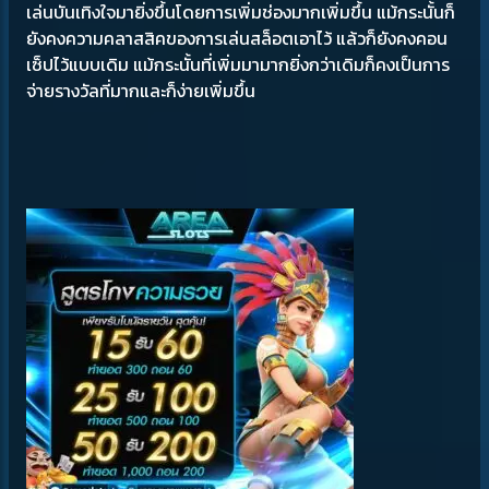
เล่นบันเทิงใจมายิ่งขึ้นโดยการเพิ่มช่องมากเพิ่มขึ้น แม้กระนั้นก็
ยังคงความคลาสสิคของการเล่นสล็อตเอาไว้ แล้วก็ยังคงคอน
เซ็ปไว้แบบเดิม แม้กระนั้นที่เพิ่มมามากยิ่งกว่าเดิมก็คงเป็นการ
จ่ายรางวัลที่มากและก็ง่ายเพิ่มขึ้น