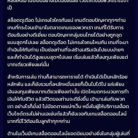
หลงเหลือ ในระบบอย่างไม่ต้องสงสัย เว็บไซต์ของพวกเราไม่จำ
เป็
สล็อตดุเดือด ไม่เกรงใจใครกันแน่ เกมดีตอบปัญหาทุกๆท่าน
เกมที่กระโจนเข้ามาในตลาดเกมของพวกเรา เกมที่ได้รับการ
ต้อนรับอย่างดีเยี่ยม ตอบปัญหากลุ่มชนไทยได้อย่างถูกจุด
แบบสุดๆไปเลย สล็อตดุเดือด ไม่เกรงใจคนไหนกัน เกมที่จะมา
ทำเงินให้กับท่าน เป็นช่องท่านที่จะสร้างเสริมเงินไปแบบง่ายๆ
และก็ทำเงินได้สูงแบบสุดๆไปเลย เริ่มเล่นแล้วก็ลงทุนเพียงแต่
บาทเดียวเพียงแค่นั้น
สำหรับการเล่น ท่านก็สามารถหารายได้ ทำเงินได้เป็นหลักร้อย
หลักพัน และก็ยังรวมทั้งหลักหมื่นเลยก็เป็นไปได้ไป แค่เพียง
เงินลงทุนเพียงบาทเดียวเพียงเท่านั้น เปิดโหมดกระบวนการทำ
เงินให้กับชีวิต แล้วชีวิตของท่านจะดียิ่งขึ้น เข้ามาเล่นกับพวก
เรา อย่างไรก็มั่งมี ไม่มีอดตายแน่ๆเว็บ หนึ่งในผู้ให้บริการสล็อต
เว็บไซต์ตรงไม่ผ่านเอเย่นต์แล้วก็ยังเจอกับเกมสล็อตออนไลน์
มากที่มีไว้ต้อนรับลูกค้าทุกๆท่าน
ด้านในเว็บมีเกมสล็อตออนไลน์ยอดนิยมอย่างยิ่งในกลุ่มผู้เล่นที่