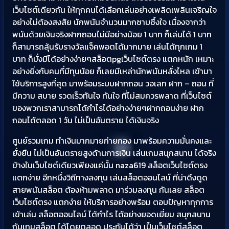
เว็บไซต์เดียวกัน ให้ทุกคนได้เลือกเล่นอย่างเพลิดเพลินเจริญใจ
อย่างไม่ต้องสงสัย นักพนันจำนวนมากซาบซึ้งใจ เนื่องจากว่า
พนันด้วยเงินจริงฝากถอนไม่มีอย่างน้อย 1 บาท ก็เล่นได้ 1 บาท
ก็สามารถลุ้นรับรางวัลแจ็คพอตได้มากมาย เล่นได้ทุกเกม 1
บาท ก็มั่งมีได้อย่างง่ายๆสล็อตpgเว็บไซต์ตรง แตกหนัก เหมาะ
อย่างยิ่งกับคนที่มีทุนน้อย ก็เลยมีเหล่านักพนันหลั่งไหล เข้ามา
ใช้บริการสูงที่สุด มาพร้อมระบบฝากถอน วอเลท ฝาก – ถอน ที่
มีความ สบาย รวดเร็วทันใจ ทันใจ ที่ไม่สมควรพลาด ที่เว็บไซต์
ของพวกเราสามารถได้กำไรได้อย่างง่ายๆฝากถอนง่าย ฝาก
ถอนได้ตลอด 1 วัน ไม่เป็นอันตราย ได้เงินจริง
ศูนย์รวมเกม ทำเงินมากมายก่ายกอง มาพร้อมความมั่นคงและ
ยั่งยืน ไม่เป็นอันตรายสูงด้านการเงิน เล่นเกมสนุกสนาน ได้จริง
ข้างในเว็บไซต์เดียวเพียงแค่นั้น naza619 สล็อตเว็บไซต์ตรง
แตกง่าย อีกหนึ่งวิถีทางลงทุน เล่นสล็อตออนไลน์ ที่น่าดึงดูด
สายพนันสล็อต ต้องห้ามพลาด มาร่วมลงทุน กันเลย สล็อต
เว็บไซต์ตรง แตกง่าย ให้บริการอย่างพร้อม ตอบปัญหาทุกการ
เข้าเล่น สล็อตออนไลน์ ได้กำไร ได้อย่างยอดเยี่ยม สนุกสนาน
กับเกมสล็อต ได้โดยตลอด ประกันได้ว่า เป็นเว็บไซต์สล็อต