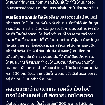
โดยมากที่ศึกษารวมทั้งสามารถนำไปเล่นได้กำไรได้นั้นควรจะ
เริ่มจากการเลือกเล่นเกมที่สมควร อย่าลืมเข้าไปศึกษาเล่าเรียน
ปั่นสล็อต แตกหนัก ได้เงินจริง
เกมสล็อตออนไลน์ ซุปเปอร์
สล็อตออนไลน์ เป็นเกมดังในระดับตำนาน เชื่อถือได้ จัดเต็มทุก
ระบบอัตราการชำระเงินรางวัลสูง รองรับการเล่นบนโทรศัพท์มือ
ถือ เว็บไซต์สล็อตออนไลน์ถือได้ว่าเกมที่ได้รับความพอใจจาก
เหล่าเซียนทั้งหลายแหล่ทั้งยังในประเทศไทย มีผู้เล่นเข้าพนันสูง
ที่สุดอีกเกมค่าย ทั้งยังยังสามารถสร้างรายได้จากการเล่นปั่น
สล็อตได้จริง เบิกเงินได้แบบไม่ยั้ง เพียงแค่ผู้เล่นเลือกเกม
สล็อตที่ถูกใจเล่น มีการวางแผนเล่นที่ดี มีสติสัมปชัญญะ ไม่
โดยประมาณ ก็สามารถทำเงินได้แบบง่ายๆซึ่งทางพวกเราได้
สะสมเกมสล็อตหลายค่ายดังๆมาไว้ตรงนี้ ที่เดียว มีเกมมากยิ่ง
กว่า 200 เกม ซึ่งแต่ละเกมมีแจ็คพอตรางวัลเงินโตรอคอยคุณ
อยู่ ตัวเกมมีแบบอย่างที่เล่นง่าย
สล็อตแตกง่าย แตกหลายครั้ง เว็บไซต์
ตรงไม่ผ่านเอเย่นต์ ส่งจากนอกโดยตรง
เว็บไซต์ของพวกเราเป็นเว็บไซต์แท้100% พวกเราได้ติดต่อ