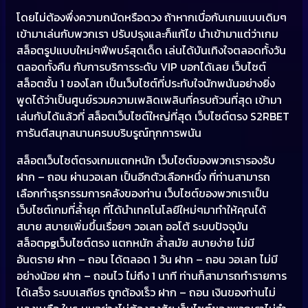
โดยไม่ต้องพึ่งความถนัดหรือดวง ถ้าหากเบื่อกับเกมแบบเดิมๆ
เข้ามาเล่นกับพวกเรา ปรับปรุงและก็แก้ไข นำเข้ามาแต่ว่าเกม
สล็อตรูปแบบใหม่ๆฟีพบร์สุดเด็ด เล่นได้บันเทิงใจตลอดทั้งวัน
ตลอดทั้งคืน กับการบริการระดับ VIP บอกได้เลย เว็บไซต์
สล็อตชั้น 1 ของโลก เป็นเว็บไซต์ที่ประทับใจนักพนันอย่างยิ่ง
พูดได้ว่าเป็นศูนย์รวมความเพลิดเพลินที่ครบถ้วนที่สุด เข้ามา
เล่นกับได้แล้วที่ สล็อตเว็บไซต์ใหญ่ที่สุด เว็บไซต์ตรง S2RBET
การันตีสนุกสนานครบบริบรูณ์ทุกการพนัน
สล็อตเว็บไซต์ตรงเกมแตกหนัก เว็บไซต์ของพวกเรารองรับ
ฝาก – ถอน ผ่านวอเลท เป็นอีกตัวเลือกหนึ่ง ที่ท่านสามารถ
เลือกทำธุรกรรมการคลังของท่าน เว็บไซต์ของพวกเราเป็น
เว็บไซต์เกมที่ล้ำยุค ที่ได้นำเทคโนโลยีใหม่ๆมาทำให้คุณได้
สบาย สบายเพิ่มขึ้นเรื่อยๆ วอเลท ออโต้ ระบบปัจจุบัน
สล็อตpgเว็บไซต์ตรง แตกหนัก ล้ำสมัย สบายง่าย ไม่มี
อันตราย ฝาก – ถอน ได้ตลอด 1 วัน ฝาก – ถอน วอเลท ไม่มี
อย่างน้อย ฝาก – ถอนไว ไม่ถึง 1 นาที ท่านก็สามารถทำรายการ
ได้เสร็จ ระบบเสถียร ถูกต้องเร็ว ฝาก – ถอน เงินของท่านไม่