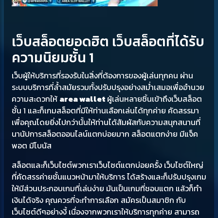
เว็บสล็อตยอดฮิต เว็บสล็อตที่ได้รับ
ความนิยมชั้น 1
เว็บผู้ให้บริการที่รองรับในสิ่งที่ต้องการของผู้เล่นทุกคน ผ่าน
ระบบบริการที่ล้ำสมัยรวมทั้งปรับปรุงอย่างสม่ำเสมอเพื่ออำนวย
ความสะดวกให้
area wallet
ผู้เล่นหลายชิ้นเข้าถึงเว็บสล็อต
ชั้น 1 และก็เกมสล็อตที่มีให้ท่านเลือกเล่นได้ทุกค่าย คัดสรรมา
เพื่อคุณโดยยิ่งไปกว่านั้นให้ท่านได้สัมผัสกับความสนุกสนานที่
นานัปการสล็อตออนไลน์แตกบ่อยมาก สล็อตแตกง่าย มีแจ็ค
พอต มีโบนัส
สล็อตและก็เว็บไซต์พวกเราเว็บไซต์แตกบ่อยครั้ง เว็บไซต์ใหญ่
ที่คัดสรรค่ายชั้นแนวหน้ามาให้บริการ ได้สร้างและก็ปรับปรุงเกม
ให้มีส่วนประกอบเกมที่เล่นง่าย มันเป็นเกมที่ชอบแตก แล้วก็ทำ
เงินได้จริง คุณควรที่จะทำการเลือก สมัครเป็นสมาชิก กับ
เว็บไซต์ดีๆอย่างงี้ เนื่องจากพวกเราให้บริการทุกค่าย สามารถ