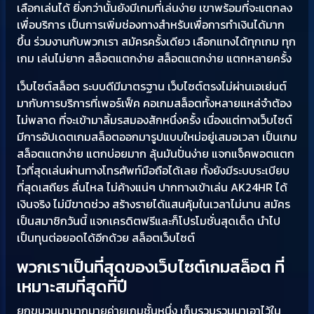
เลือกเล่นได้ ยิ่งกว่านั้นยังมีเกมที่เล่นง่าย เขาพร้อมที่จะแตกลง
เพื่อบริการ เป็นการเพิ่มช่องทางสำหรับเพื่อการทำเงินได้มาก
ขึ้น ร่วมงานกับพวกเรา สมัครครั้งเดียว เลือกแทงได้ทุกเกม ทุก
เกม เล่นไม่ยาก สล็อตแตกง่าย สล็อตแตกง่าย แตกหลายครั้ง
เว็บไซต์สล็อต ระบบดีมีมาตรฐาน เว็บไซต์ตรงไม่ผ่านเอเย่นต์
มากับการบริการที่เพอร์เฟ็ค คอเกมสล็อตทั้งหลายแหล่จำต้อง
ไม่พลาด ที่จะเข้ามาลิ้มรสมองสักหนึ่งครั้ง เนื่องแต่ทางเว็บไซต์
มีการอัปเดตเกมสล็อตออกมารูปแบบใหม่อยู่เสมอเวลา เป็นเกม
สล็อตแตกง่าย แตกบ่อยมาก ลุ้นมันปั่นง่าย แจกแจ็คพอตแตก
ไวที่สุดเล่นผ่านทางโทรศัพท์มือถือได้เลย ทั้งยังมีระบบระเบียบ
ที่สุดเสถียร ลื่นไหล ไม่ค้างแน่ๆ ปากทางเข้าเล่น AK24HR ได้
เงินจริง ไม่มีขาดช่วง สร้างรายได้แสนคุ้มในเวลาไม่นาน สมัคร
เป็นสมาชิกวันนี้ แจกเครดิตฟรีและก็โปรโมชั่นสุดเด็ด นำไป
เป็นทุนต่อยอดได้อีกด้วย สล็อตเว็บไซต์
พวกเราเป็นที่สุดของเว็บไซต์เกมสล็อต ที่
เหมาะสมที่สุดที่ปี
ยกขบวนมามากมายค่ายเกมชั้นหนึ่ง เก็บรวบรวมมาเอาไว้ใน