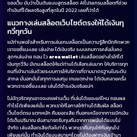
ของเว็บ นับว่าเป็นต้นแบบสูตรสล็อต AIโปรแกรมสล็อตที่ช่วย
ทำเงินที่ได้ผลจริงสูงที่สุดในปี 2022 เลยก็ว่าได้
แนวทางเล่นสล็อตเว็บไซต์ตรงให้ได้เงินทุ
กวี่ทุกวัน
แม้ท่านพอใจสำหรับการเล่นเกมสล็อตเป็นความรู้สึกนึกคิดพวก
เราขอชี้แนะเลย เล่นง่าย ได้เงินจริง ระบบเกมการคลังมั่นคง
สุดๆเล่นง่าย ถอน ไว
area wallet
เล่นสล็อตอย่างไรให้ได้
เงินทุกวี่วัน มีเกมสล็อตให้แด่ท่านได้เลือกเล่นมาก ให้บริการทุก
คนที่เข้ามาเล่นด้วยระบบการให้บริการที่ตามมาตรฐานในระดับ
สากล มั่นอกมั่นใจทุกการลงทุน เกมแตกง่าย ได้เงินหลายครั้ง
พวกเราขอชี้แนะเลย เล่นได้ชำระเงินจริงแน่ๆ
ไม่มีทุจริตคุณอาจจะเคยผ่านเว็บ ที่เล่นได้เยอะแค่ไหน ถอนผล
กำไรได้เพียงแค่นั้น พวกเราให้โอกาสให้ท่านได้สัมผัส สล็อต
เว็บไซต์ตรง แตกหนัก คืนยอดเสีย ที่นอกเหนือจากการเบิกเงิน
ได้เต็มปริมาณ ยังสามารถรับทุนคืนจากการพนันได้แบบไม่
จำกัด เล่นสล็อตเสียตังค์เท่าไร พวกเราคืนทุนให้กับคุณไป
เพียงแค่นั้น ทำเงินได้แบบสบายๆโดยไม่ต้องฝากเงินเข้ามา