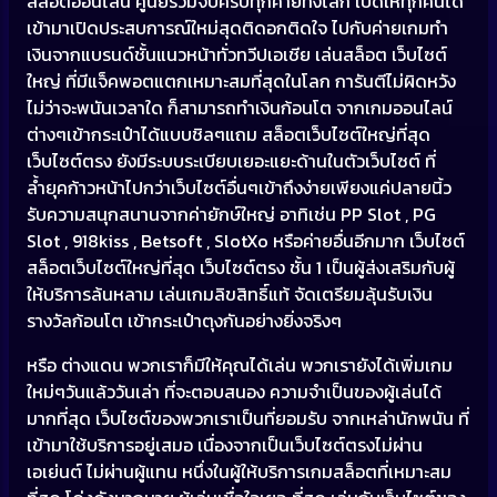
สล็อตออนไลน์ ศูนย์รวมจบครบทุกค่ายทั้งโลก เปิดให้ทุกคนได้
เข้ามาเปิดประสบการณ์ใหม่สุดติดอกติดใจ ไปกับค่ายเกมทำ
เงินจากแบรนด์ชั้นแนวหน้าทั่วทวีปเอเชีย เล่นสล็อต เว็บไซต์
ใหญ่ ที่มีแจ็คพอตแตกเหมาะสมที่สุดในโลก การันตีไม่ผิดหวัง
ไม่ว่าจะพนันเวลาใด ก็สามารถทำเงินก้อนโต จากเกมออนไลน์
ต่างๆเข้ากระเป๋าได้แบบชิลๆแถม สล็อตเว็บไซต์ใหญ่ที่สุด
เว็บไซต์ตรง ยังมีระบบระเบียบเยอะแยะด้านในตัวเว็บไซต์ ที่
ล้ำยุคก้าวหน้าไปกว่าเว็บไซต์อื่นๆเข้าถึงง่ายเพียงแค่ปลายนิ้ว
รับความสนุกสนานจากค่ายักษ์ใหญ่ อาทิเช่น PP Slot , PG
Slot , 918kiss , Betsoft , SlotXo หรือค่ายอื่นอีกมาก เว็บไซต์
สล็อตเว็บไซต์ใหญ่ที่สุด เว็บไซต์ตรง ชั้น 1 เป็นผู้ส่งเสริมกับผู้
ให้บริการล้นหลาม เล่นเกมลิขสิทธิ์แท้ จัดเตรียมลุ้นรับเงิน
รางวัลก้อนโต เข้ากระเป๋าตุงกันอย่างยิ่งจริงๆ
หรือ ต่างแดน พวกเราก็มีให้คุณได้เล่น พวกเรายังได้เพิ่มเกม
ใหม่ๆวันแล้ววันเล่า ที่จะตอบสนอง ความจำเป็นของผู้เล่นได้
มากที่สุด เว็บไซต์ของพวกเราเป็นที่ยอมรับ จากเหล่านักพนัน ที่
เข้ามาใช้บริการอยู่เสมอ เนื่องจากเป็นเว็บไซต์ตรงไม่ผ่าน
เอเย่นต์ ไม่ผ่านผู้แทน หนึ่งในผู้ให้บริการเกมสล็อตที่เหมาะสม