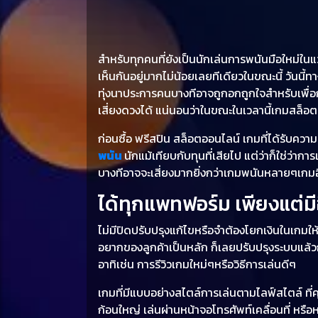
สำหรับทุกคนที่ยังเป็นนักเล่นการพนันมือใหม่
เห็นกันอยู่มากไม่น้อยเลยทีเดียวในขณะนี้ วั
ทุ่งนาประการคนบางทีอาจถูกอกถูกใจสำหรับเพื่อก
เสี่ยงดวงได้ แน่นอนว่าในขณะในเวลานี้เกมสล็อต
ก่อนซื้อ ฟรีสปิน สล็อตออนไลน์ เกมที่ได้รับความ
พนัน
นักแม้เทียบกับทุนที่เสียไป แต่ว่าก็ใช่ว่าก
บางทีอาจจะเสี่ยงมากยิ่งกว่าเกมพนันหลายๆเกมอีกด
ได้ทุกแพทฟอร์ม เพียงแต่มีอ
ไม่มีปิดปรับปรุงแก้ไขหรือจำต้องโยกเงินในเกมให
อยากของลูกค้าเป็นหลัก ก็เลยปรับปรุงระบบแล้ว
อาทิเช่น การรีวิวเกมใหม่ๆหรือวิธีการเล่นดีๆ
เกมที่มีแบบอย่างสไตล์การเล่นตามไลฟ์สไตล์ ที่คุ
ก้อนใหญ่ เล่นผ่านหน้าจอโทรศัพท์เคลื่อนที่ หรือ