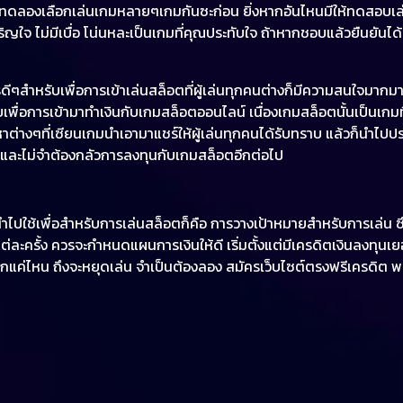
ทดลองเลือกเล่นเกมหลายๆเกมกันซะก่อน ยิ่งหากอันไหนมีให้ทดสอบเล่
จริญใจ ไม่มีเบื่อ โน่นหละเป็นเกมที่คุณประทับใจ ถ้าหากชอบแล้วยืนยันไ
ดีๆสำหรับเพื่อการเข้าเล่นสล็อตที่ผู้เล่นทุกคนต่างก็มีความสนใจมาก
่อการเข้ามาทำเงินกับเกมสล็อตออนไลน์ เนื่องเกมสล็อตนั้นเป็นเกมที่เ
ญหาต่างๆที่เซียนเกมนำเอามาแชร์ให้ผู้เล่นทุกคนได้รับทราบ แล้วก็นำไปปร
ึ้นและไม่จำต้องกลัวการลงทุนกับเกมสล็อตอีกต่อไป
จะนำไปใช้เพื่อสำหรับการเล่นสล็อตก็คือ การวางเป้าหมายสำหรับการเล่น ซึ
่ละครั้ง ควรจะกำหนดแผนการเงินให้ดี เริ่มตั้งแต่มีเครดิตเงินลงทุนเ
ไรมากแค่ไหน ถึงจะหยุดเล่น จำเป็นต้องลอง สมัครเว็บไซต์ตรงฟรีเครดิ