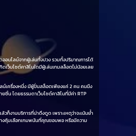
ตออนไลน์จากผู้เล่นทั้งปวง รวมทั้งปริมาณการได้
เกิดเว็บไซต์คาสิโนใดมีผู้เล่นเกมสล็อตไม่น้อยเลย
ครื่องหนึ่ง มีผู้ปั่นสล็อตเพียงแค่ 2 คน คนนึง
ลายชิ้น โดยธรรมดาเว็บไซต์คาสิโนที่มีค่า RTP
ล้วก็งานบริการที่น่าดึงดูด เพราะเหตุว่าจะเน้นย้ำ
้อย่างคุ้มเลือกเกมพนันที่คุณชอบพอ หรือมีความ