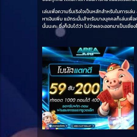
เล่นเพื่อความรื่นเริงใจเป็นหลักสำหรับในการเล่น
หาเงินเพิ่ม แม้กระนั้นสำหรับบางบุคคลก็เล่นเพื่
นั้นนะคะ ซึ่งก็นับได้ว่า ไม่ว่าผลจะออกมาเป็นเยี่ย