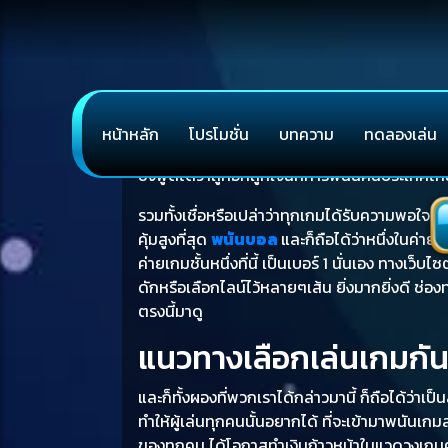
auto slot 99
เลือกเกมสล็อตออนไลน์ที่ออกแ
หน้าหลัก
โปรโมชั่น
บทความ
ทดลองเล่น
จะง่ายต่อกลุ่มนักเขียนเกมสล็อตเอง แล้วก็ให้คว
ซึ่งพูดได้ว่าถูกอกถูกใจนักการพนันคนประเทศไทย
รวมทั้งเชื่อหรือเปล่าว่าทุกเกมได้รับความพอใจทั
คุ้มสูงที่สุด
พนันบอล
และก็ถือได้ว่าหนึ่งในค่ายเ
ค่ายเกมชั้นหนึ่งที่นี้ เป็นเบอร์ 1 นั่นเอง ทางเว
ดักหรือเลือกไลน์ไว้หลายๆเส้น ยิ่งมากยิ่งดี ช่
ตรงนี้มาดู
แนวทางเลือกเล่นเกมกันต
และก็ทั้งผองที่พวกเราได้กล่าวมานี้ ก็ถือได้ว่าเป็
ทำให้ผู้เล่นทุกคนนั้นอยากได้ ที่จะเข้ามาพนันเก
ของทุกคน ได้โอกาสทำเงินก้าวหน้าในแวดวงเกมค