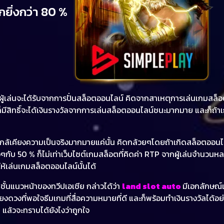
กยิ่งกว่า 80 %
ผู้เล่นจะได้รับจากการปั่นสล็อตออนไลน์ คิดจากสาเหตุการเล่นเกมสล็อ
ล่นก็มีสิทธิ์จะได้เงินรางวัลจากการเล่นสล็อตออนไลน์ชนะมากมาย และก็ถ้า
ล้เคียงความเป็นจริงมากมายแค่นั้น คิดกล้วยๆโดยถ้าเกิดสล็อตออนไลน์เ
อๆกับ 50 % ก็ไม่เท่าเว็บไซต์เกมสล็อตที่คิดค่า RTP จากผู้เล่นจำนวนห
ห้เล่นเกมสล็อตออนไลน์นั้นได้
ชั้นแนวหน้าของทวีปเอเชีย กล่าวได้ว่า
land slot auto
มีเอกลักษณ์แ
เสี่ยงดวงที่พอใจธีมเกมที่สื่อความหมายที่ดี และก็พร้อมทำเงินรางวัลได
า แล้วจะทราบได้ยังไงว่าถูกใจ