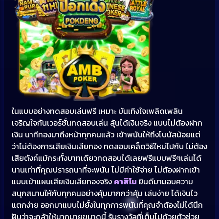
ในแบบอย่างทดสอบเล่นฟรี เหมาะ บันเทิงใจเพลิดเพลิน
เจริญใจกันเวอร์ชั่นทดสอบเล่น ลุ้นได้เงินจริง แบบไม่ต้องฝาก
เงิน นาทีทองมาถึงหน้าทุกคนแล้ว เข้าพนันให้ถึงโบนัสน้อยแต่
ว่าไม่ต้องการเสียเงินเสียทอง ทดสอบเคล็ดวิธีใหม่ไปกับ ไม่ต้อง
เสียตังค์แม้กระทั้งบาทเดียวทดสอบได้เลยฟรีแบบฟรีๆเล่นได้
นานเท่าที่คุณปรารถนาที่จะพนัน ไม่มีค่าใช้จ่าย ไม่ต้องฝากเข้า
แบบเข้าแผนเสียเงินเสียทองจริง
คาสิโน
ยินดีมามอบความ
สนุกสนานให้กับทุกคนอย่างคุ้มมากกว่าคุ้ม เล่นง่าย ได้เงินไว
แตกง่าย ออกมาแบบไม่ยั้งในทุกการพนันที่คุณจำต้องไม่ได้นึก
ฝันว่าจะกล้าให้มากมายขนาดนี้ รับรางวัลที่เต็มไปด้วยตัวช่วย