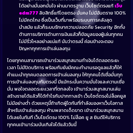
ได้อย่างมั่นอกมั่นใจ ผ่านมาตรฐาน เว็บไซต์ตรงแท้
เว็บ
edm777
ลิขสิทธิ์แท้โดยตรง มั่นคง ไม่มีอันตราย 100%
ไม่มีคดโกง ซึ่งเป็นเว็บที่มาพร้อมระบบการคลังสุด
นำสมัย แล้วก็ระบบรักษาความปลอดภัย Security อีกทั้ง
ด้านการบริการด้านการเงินแล้วก็ข้อมูลของผู้เล่นทุกคน
ไม่มีรั่วไหลอย่างแน่แท้ นับว่าตรงนี้ ค่อนข้างจะตอบ
ปัญหาทุกการเข้าเล่นลงทุน
โดยทุกคนสามารถเข้ามาร่วมสนุกสนานทำเงินได้ตลอดระยะ
เวลา ไม่มีปิดบริการ พร้อมกับยังมีคณะทำงานรอดูแลแล้วก็ให้
คำแนะนำทุกคนตลอดการเข้าเล่นลงทุน ให้ทุกคนได้เชื่อมั่นทุก
การเข้าเล่นลงทุนกับตรงนี้ มีแม้กระนั้นความมั่นใจและความเชื่อ
มั่น พอใจตลอดระยะเวลาที่ตกลงใจ เข้ามาร่วมสนุกสนานเล่น
สร้างรายได้แล้วก็ได้กำไรกับปากทางเข้า เว็บไซต์ตรงไม่ล็อคยูส
ไม่มีอย่างต่ำ ด้วยเหตุนี้ถ้าเกิดผู้ใดกันที่กำลังมองหาเว็บโอกาส
สำหรับเข้าเล่นลงทุน ห้ามพลาดเด็ดขาด เข้ามาร่วมสนุกสนาน
ได้เลยในทันที เว็บไซต์ตรง 100% ไม่ล็อค ยู ส ยินดีให้บริการ
ทุกคนเข้ามาร่วมบันเทิงใจได้แล้ววันนี้