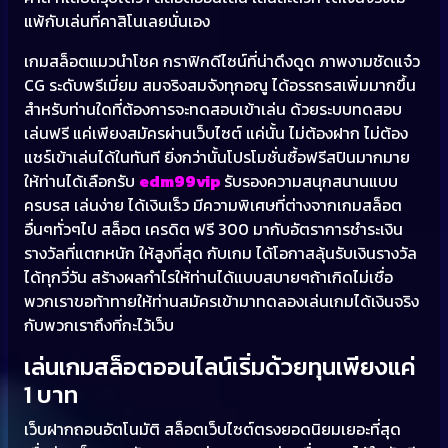
แพ้กับเล่นที่คาสิโนเลยนั่นเอง
เกมสล็อตแมวนำโชค กราฟิกดีไซน์ที่น่าดึงดูด ภาพงามชัดแจ๋ว
CG ระดับพรีเมี่ยม สมจริงสมจังทุกอณู ได้อรรถรสเพิ่มมากขึ้น
สำหรับท่านใดที่ต้องการจะทดสอบเข้าเล่น ด้วยระบบทดสอบ
เล่นฟรี แค่เพียงสมัครผ่านเว็บไซต์ แค่นั้น ไม่ต้องฝาก ไม่ต้อง
แชร์เข้าเล่นได้ในทันที ยิ่งกว่านั้นโปรโมชั่นซื้อฟรีสปินมากมาย
ให้ท่านได้เลือกรับ
edm99vip
รับรองความสนุกสนานแบบ
ครบรส เล่นง่าย ได้เงินเร็ว มีความพิเศษที่ต่างจากเกมสล็อต
อื่นๆทั่วๆไป สล็อต เครดิต ฟรี 300 มากับอัตราการชำระเงิน
รางวัลที่แตกหนัก ให้สูงที่สุด กับเกม ได้โอกาสลุ้นรับเงินรางวัล
ได้ทุกวี่วัน สร้างผลกำไรให้ท่านได้แบบสบายๆถ้าเกิดไม่เชื่อ
พวกเราขอท้าทายให้ท่านสมัครเข้ามาทดลองเล่นเกมได้เงินจริง
กับพวกเราถึงที่กะไว้เว็บ
เล่นเกมสล็อตออนไลน์เริ่มด้วยทุนเพียงแค่
1 บาท
เว็บฝากถอนอัตโนมัติ สล็อตเว็บไซต์ตรงยอดนิยมเยอะที่สุด