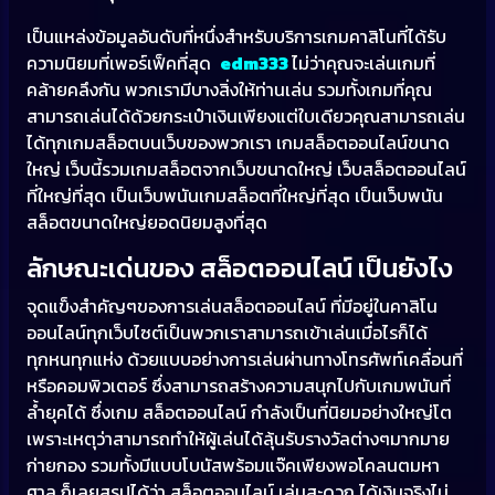
เป็นแหล่งข้อมูลอันดับที่หนึ่งสำหรับบริการเกมคาสิโนที่ได้รับ
ความนิยมที่เพอร์เฟ็คที่สุด
edm333
ไม่ว่าคุณจะเล่นเกมที่
คล้ายคลึงกัน พวกเรามีบางสิ่งให้ท่านเล่น รวมทั้งเกมที่คุณ
สามารถเล่นได้ด้วยกระเป๋าเงินเพียงแต่ใบเดียวคุณสามารถเล่น
ได้ทุกเกมสล็อตบนเว็บของพวกเรา เกมสล็อตออนไลน์ขนาด
ใหญ่ เว็บนี้รวมเกมสล็อตจากเว็บขนาดใหญ่ เว็บสล็อตออนไลน์
ที่ใหญ่ที่สุด เป็นเว็บพนันเกมสล็อตที่ใหญ่ที่สุด เป็นเว็บพนัน
สล็อตขนาดใหญ่ยอดนิยมสูงที่สุด
ลักษณะเด่นของ สล็อตออนไลน์ เป็นยังไง
จุดแข็งสำคัญๆของการเล่นสล็อตออนไลน์ ที่มีอยู่ในคาสิโน
ออนไลน์ทุกเว็บไซต์เป็นพวกเราสามารถเข้าเล่นเมื่อไรก็ได้
ทุกหนทุกแห่ง ด้วยแบบอย่างการเล่นผ่านทางโทรศัพท์เคลื่อนที่
หรือคอมพิวเตอร์ ซึ่งสามารถสร้างความสนุกไปกับเกมพนันที่
ล้ำยุคได้ ซึ่งเกม สล็อตออนไลน์ กำลังเป็นที่นิยมอย่างใหญ่โต
เพราะเหตุว่าสามารถทำให้ผู้เล่นได้ลุ้นรับรางวัลต่างๆมากมาย
ก่ายกอง รวมทั้งมีแบบโบนัสพร้อมแจ๊คเพียงพอโคลนตมหา
ศาล ก็เลยสรุปได้ว่า สล็อตออนไลน์ เล่นสะดวก ได้เงินจริงไม่