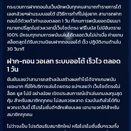
กระบวนการฝากถอนในเว็บนักพนันทุกคนสามาถทำรายการได้
เองกล้วยๆผ่านระบบออโต้ มีวิธีการทำที่ไม่ยุ่งยาก สามารถฝาก
ถอนได้ด้วยตัวท่านเองตลอด 1 วัน ที่เกมการพนันยอดนิยมมา
กมายทปรี่สุดในช่วงเวลานี้เว็บไซต์ตรง ฟรีโบนัส ไม่มีอันตราย
100% มีครบทุกเกมการพนันเล่นได้ตลอดวันไม่น่าเบื่อ ค่ายเกม
สล็อตสุดได้รับความนิยมฝากถอนออโต้ เร็ว ปฏิบัติงานด้านใน
30 วินาที
ฝาก-ถอน วอเลท ระบบออโต้ เร็วไว ตลอด
1 วัน
ยืนยันเลยว่าสามารถสร้างเงินสร้างผลกำไรได้จากเกมพนัน
เยอะมาก ที่มีให้บริการเล่นโดยตรง แน่ๆเลยว่า เว็บไซต์ตรงไม่
ล็อค ยูส ไม่มี อย่างน้อย เปิดประสบการณ์เข้าเล่นเกมลงทุนสุด
คุ้ม สำหรับสมาชิกทุกคน ไม่สมควรพลาด ร่วมบันเทิงใจได้กับ
พวกเราวันนี้ มีโปรโมชั่นดีๆอีกเพียบเลย เอามาแจกให้สำหรับ
สมาชิกทุกคน
ไม่ว่าจะเป็น โปรต้อนรับสมาชิกใหม่ หรือโปรโมชั่นอื่นๆรวมทั้ง