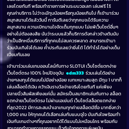
เลยโดยทันที พร้อมทำรายการผ่านระบบวอเลท เล่นฟรี ไร้
คุณค่าบริการ ไม่ว่าจะมีทุนน้อยหรือทุนน้อยเกินไป ก็เข้ามาร่วม
สนุกสนานได้แล้ววันนี้ การันตีเลยว่าทุกคนจะได้รับความ
สนุกสนาน ความเบิกบานใจจัดเต็มทุกแบบ ไม่แพ้เว็บไซต์อื่นๆ
อย่างไม่ต้องสงสัย นับว่าระบบแล้วก็บริการดังกล่าวข้างต้นนับ
ว่าเป็นอีกหนึ่งบริการที่ทุกคนไม่สมควรพลาด สามารถเข้ามา
ร่วมบันเทิงใจได้เลย ค้ำประกันเลยว่ายิ่งได้ ได้กำไรได้อย่างเต็ม
เปี่ยมกันเลย
เข้ามาร่วมเล่นเกมออนไลน์กับทาง SLOTUI เว็บไซต์แตกง่าย
เว็บไซต์ตรง 100% ใหม่ปัจจุบัน
edm333
ร่วมเล่นได้อย่าง
ง่ายๆลงทุนได้แบบไม่มีอย่างน้อย เบทเหมาะสมสุด มีทุน 1 บาทก็
เล่นสล็อตได้เงิน คว้าเงินรางวัลจ่ายจริงโดยทันที แค่เพียง
ปลายนิ้วสัมผัสเพียงแค่นั้น สมัครเป็นสมาชิกเล่นกับทาง สล็อต
แตกง่ายเว็บไซต์ตรง ไม่ผ่านเอเย่นต์ เว็บไซต์สล็อตแตกง่าย
ที่สุด2022 มีการสะสมนำเอาเกมทุกค่ายสล็อตมีชื่อ มากยิ่งกว่า
1,000 เกม ให้ทุกคนได้เลือกเล่นกับแบบจุใจ บันเทิงใจพร้อมทำ
เงินกับเกมต่างๆที่คุณอยากได้ได้แบบไม่เหมือนใคร พร้อมกับ
สามารถทำรายการธุรกรรม เร็วทันใจทุกการเล่นพนัน