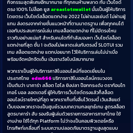
กิจกรรมสุดพิเศษอีกมากมาย ที่ทุกคนห้ามพลาด กับ เว็บไซต์
ตรง 100% ไม่ล็อค ยูส
areaslotswallet
นั้นเป็นผู้ให้บริการ
โดยตรง เว็บไซต์สล็อตแตกง่าย 2022 ไม่ผ่านเอเย่นต์ ไม่ผ่านผู้
แทน ส่งตรงจากค่ายชั้นแนวหน้าที่ตามมาตรฐาน เพื่อทุกคนได้
เจอกับประสบการณ์เล่น เกมสล็อตแตกง่าย ที่ไม่มีตรงไหน
ราวกับอย่างแน่แท้ สำหรับคนใดที่กำลังมองหา เว็บไซต์สล็อต
แตกง่ายที่สุด ชั้น 1 จะต้องไม่พลาดเล่นกับตรงนี้ SLOTUI รวม
เกม สล็อตแตกง่าย แตกบ่อยมาก ไว้ให้บริการเล่นไม่น่าเบื่อ
พร้อมจัดหนักจัดเต็ม เงินรางวัลโบนัสมากมาย
พวกเราเป็นผู้ให้บริการคาสิโนออนไลน์ที่ยอดเยี่ยมใน
ประเทศไทย
edm666
บริการคาสิโนออนไลน์ครบวงจร
เป็นต้นว่า บาคาร่า สล็อต ไฮโล ยิงปลา ป๊อกกระเด้ง ดราก้อนไท
เกอร์ บอล ลอตเตอรี่ ผู้ให้บริการเว็บไซต์ตรงแล้วก็สล็อต
ออนไลน์รายใหญ่ที่สุด พวกเราเก็บทั้งสิ้นไว้ตรงนี้ เว้นเสียแต่
เว็บของพวกเราจะเป็นศูนย์รวมบทความกลยุทธ์เกม สูตรสล็อต
สูตรบาคาร่า ฮับ รองรับผู้เล่นด้วยรายการอาหารภาษาไทย ใช้
งานง่าย ใช้ได้ทุก Platform ไม่ว่าจะเป็นคอมพิวเตอร์หรือ
โทรศัพท์เคลื่อนที่ ระบบความปลอดภัยมาตรฐานสูงสุดแบบ