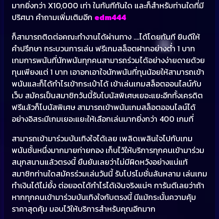
มากยิ่งกว่า X10,000 เท่า ในทันทีทันใด และก็สำหรับท่านใดที่มี
ปริศนา คำถามเพิ่มเติมอีก
edm444
ก็สามารถติดต่อคณะทำงานได้ผ่านทาง ….ได้โดยทันที ยินดีให้
คำปรึกษา กระบวนการเล่น ฟรีเกมสล็อตฝากอย่างต่ำ 1 บาท
เกมการพนันที่นักพนันทุกคนสามารถร่วมได้อย่างง่ายดายด้วย
ทุนเพียงแต่ 1 บาท เอาอกเอาใจนักพนันที่ทุนน้อยให้สามารถเข้า
พนันและก็ได้กำไรเข้ากระเป๋าได้ เข้าเล่นเกมสล็อตออนไลน์กับ
เว็บ สมัครเป็นสมาชิกวันนี้รับโบนัสพิเศษเยอะแยะอีกทั้งเครดิต
ฟรีแล้วก็โบนัสพิเศษ สามารถเข้าพนันเกมสล็อตออนไลน์ได้
อย่างอิสระมีเกมเยอะแยะให้เลือกเล่นมากยิ่งกว่า 400 เกมที่
สามารถเข้ามาร่วมบันเทิงใจได้เลย เพลิดเพลินใจไปกับเกม
พนันชั้นหนึ่งมากมายก่ายกอง เก็บไว้ให้บริการทุกคนเข้ามาร่วม
สนุกสนานแล้วตรงนี้ ยืนยันเลยว่าไม่มีผิดหวังอย่างแน่แท้
สมาชิกท่านใดสมัครร่วมเล่นวันนี้ รับโปรโมชั่นล้นหลาม เล่นเกม
ทำเงินได้ไม่ยั้ง ต่อยอดได้กำไรได้เงินจริงแน่ๆ การันตีเลยว่าถ้า
หากทุกคนเข้ามาร่วมบันเทิงใจกับตรงนี้ มีแม้กระนั้นความคุ้ม
ราคาสุดคุ้ม มอบไว้ให้บริการสำหรับคุณอีกมาก