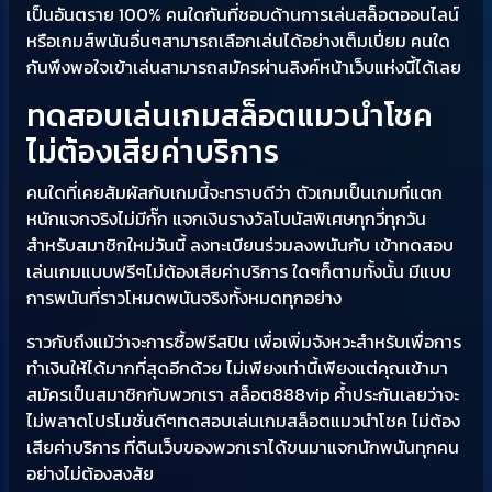
เป็นอันตราย 100% คนใดกันที่ชอบด้านการเล่นสล็อตออนไลน์
หรือเกมส์พนันอื่นๆสามารถเลือกเล่นได้อย่างเต็มเปี่ยม คนใด
กันพึงพอใจเข้าเล่นสามารถสมัครผ่านลิงค์หน้าเว็บแห่งนี้ได้เลย
ทดสอบเล่นเกมสล็อตแมวนำโชค
ไม่ต้องเสียค่าบริการ
คนใดที่เคยสัมผัสกับเกมนี้จะทราบดีว่า ตัวเกมเป็นเกมที่แตก
หนักแจกจริงไม่มีกั๊ก แจกเงินรางวัลโบนัสพิเศษทุกวี่ทุกวัน
สำหรับสมาชิกใหม่วันนี้ ลงทะเบียนร่วมลงพนันกับ เข้าทดสอบ
เล่นเกมแบบฟรีๆไม่ต้องเสียค่าบริการ ใดๆก็ตามทั้งนั้น มีแบบ
การพนันที่ราวโหมดพนันจริงทั้งหมดทุกอย่าง
ราวกับถึงแม้ว่าจะการซื้อฟรีสปิน เพื่อเพิ่มจังหวะสำหรับเพื่อการ
ทำเงินให้ได้มากที่สุดอีกด้วย ไม่เพียงเท่านี้เพียงแต่คุณเข้ามา
สมัครเป็นสมาชิกกับพวกเรา สล็อต888vip ค้ำประกันเลยว่าจะ
ไม่พลาดโปรโมชั่นดีๆทดสอบเล่นเกมสล็อตแมวนำโชค ไม่ต้อง
เสียค่าบริการ ที่ดินเว็บของพวกเราได้ขนมาแจกนักพนันทุกคน
อย่างไม่ต้องสงสัย