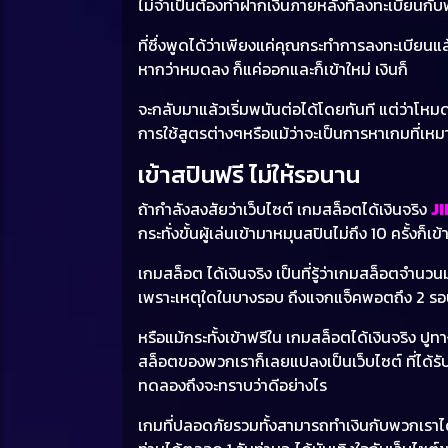
ไม่จำเป็นต้องทำฝากเงินภายหลังที่ลงทะเบียนกับ
ที่ซึ่งพูดได้ว่าเพียงแค่คุณกระทำการลงทะเบียนแล
หากว่าหมดลง ก็แค่ออกและก็เข้าใหม่ เงินก็
จะกลับมาแล้วเริ่มพนันต่อได้โดยทันที แต่ว่าโหม
การใช้สูตรต่างๆหรือแม้ว่าจะเป็นการหาเกมที่เหม
เข้าสปินฟรี ไม่ให้รอนาน
ถ้ากำลังสงสัยว่าเว็บไซต์ เกมสล็อตได้เงินจริง
J
กระทั่งขั้นผู้เล่นเข้ามาหมุนสปินไม่ถึง 10 ครั้งก
เกมสล็อต ได้เงินจริง เป็นที่รู้ว่าเกมสล็อตจำน
เพราะเหตุใดในบางรอบ ถึงแจกแจ็คพอตถึง 2 รอ
หรือแม้กระทั้งเข้าฟรีใน เกมสล็อตได้เงินจริง ปูทาง
สล็อตของพวกเราก็เลยแปลงเป็นเว็บไซต์ ที่ได้รับกา
ทดลองถึงจะทราบว่าดีอย่างไร
เกมที่ปลอดภัยรวมทั้งสามารถทำเงินกับพวกเราได้