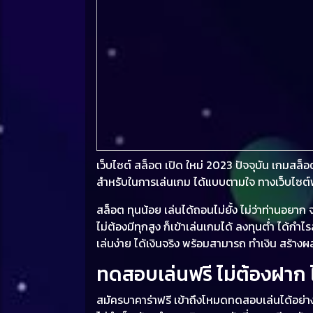
เว็บไซต์ สล็อต เปิด ใหม่ 2023 ปัจจุบัน เกมสล
สำหรับในการเล่นเกม ได้แบบตามใจ ทางเว็บไซต์
สล็อต ทุนน้อย เล่นได้ถอนไม่ยั้ง ไม่ว่าท่านอยาก 
ไม่ต้องมีทุกสูง ก็เข้าเล่นเกมได้ ลงทุนต่ำ ได้
เล่นง่าย ได้เงินจริง พร้อมสามารถ ทำเงิน สร้างผ
ทดสอบเล่นฟรี ไม่ต้องฝาก ไ
สมัครบาคาร่าฟรี เข้าถึงโหมดทดสอบเล่นได้อย่างไ