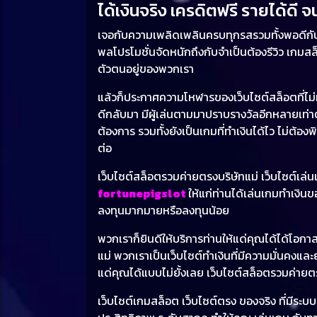
ได้เงินจริง เครดิตฟรี รายได้ดี 
เจอกับความเพลิดเพลินครบทุกรสรวมทั้งพอดีกับ 
พลโปรโมชั่นจัดหนักถึงกับจำเป็นต้องรีวิว เกมสล็
ตัวตนอยู่ของพวกเรา
แล้วก็ประกาศความโหฬารของเว็บไซต์สล็อตที่ไม่มีผ
ดีกลับมา มีผู้เล่นตามมาปราบรางวัลอีกหลายเท่าตัว
ต้องการ รวมทั้งยังเป็นเกมที่ทำเงินได้ไว ไม่ต้
ต่อ
เว็บไซต์สล็อตรวมค่ายตรงบริษัทแม่ เว็บไซต์เล่
fortunepigslot
ให้แก่ท่านได้เล่นเกมทำเงินข
ลงทุนมากมายหรือลงทุนน้อย
พวกเราก็ยินดีให้บริการท่านให้แด่คุณได้ได้โอก
แม่ พวกเราเป็นเว็บไซต์ทำเงินที่มีความมั่นคงและ
แด่คุณได้แบบไม่ยั้งเลย เว็บไซต์สล็อตรวมค่ายต
เว็บไซต์เกมสล็อต เว็บไซต์ตรง ของจริง ที่มีระบบ