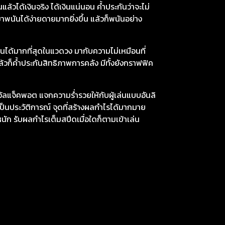
ล้วได้เงินจริง ได้เงินแน่นอน ค้ำประกันว่าจะไม่
มาพนันได้ง่ายดายมากยิ่งขึ้น แล้วก็พนันอย่าง
งินได้มากที่สุดในแวดวง มากับความไม่เหมือนที่
ล้วก็ค้ำประกันสิทธิภาพการคลัง มีทั้งยังกราฟฟิค
งวัลแจ็คพอต แจกความร่ำรวยให้กับผู้เล่นแบบอันลิ
ยเป็นประวัติการณ์ จุดที่สร้างผลกำไรได้มากมาย
หนัก รับผลกำไรเต็มสปีดเมื่อใดก็ตามเข้าเล่น