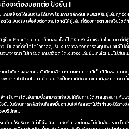
จนถึงจะต้องบอกต่อ ปังยืน 1
เกมสล็อตได้เงินจริง ได้มาพร้อมการผลักดันและส่งเสริมผู้เล่นทุกจั
อตได้เงินจริง เพื่อส่งต่อความโชคดีให้ผู้เล่น ที่ต้องการตามหาเว็บไซต
ู้ใดเปรียบเทียบ เกมสล็อตออนไลน์ได้เงินจริงผ่านหัวข้อใจความ ที่มีผู้
 เป็นสิ่งที่ดีที่ได้ได้โอกาสลุ้นรับเงินรางวัล จากการลงทุนเพียงแค่ไม่กี
องพินิจพิจารณา ไม่เครียด เกมสล็อต ได้เงินจริง เล่นบันเทิงใจแบบไม่สิ
นเกมทำเงินของพวกเรายังมีเกมอีกมากมายเกมตามที่เป็นที่ชื่นชอบจากทุก
องพวกเราได้โดยไม่น่าเบื่อแถมยังเป็นเกมที่มีค่าทดแทนที่สูงกว่าไหน เว
าสสำหรับการได้เล่นเกมซึ่งสามารถทำเงินให้กับท่านได้มาสนุกสนานกับพว
ยั่งยืนในด้านการคลังท่านก็เลยมั่นอกมั่นใจได้เลยว่าไม่ว่าท่านจะได้ร
รงบริษัทแม่
ระเบียบให้บริการ ที่น่าไว้ใจ มีความยั่งยืนและมั่นคง ไม่เป็นอันตราย 