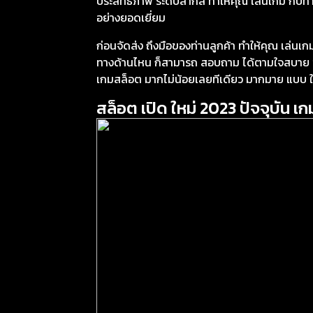
ประสิทธิภาพ ระดับสากล ทำให้คุณ เล่นเกม กับทา
อย่างยอดเยี่ยม
ก่อนจัดส่ง ถึงมือของท่านลูกค้า ทำให้คุณ เล่นเ
ทางด้านไหน ก็สามารถ สอบถาม ได้ตามใจสบาย ของท่
เกมสล็อต มากไม่น้อยเลยทีเดียว มากมาย แบบ ให้แก
สล็อต เปิด ใหม่ 2023 ปัจจุบัน เ