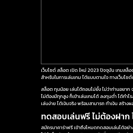
เว็บไซต์ สล็อต เปิด ใหม่ 2023 ปัจจุบัน เกมสล
สำหรับในการเล่นเกม ได้แบบตามใจ ทางเว็บไซต์
สล็อต ทุนน้อย เล่นได้ถอนไม่ยั้ง ไม่ว่าท่านอยาก 
ไม่ต้องมีทุกสูง ก็เข้าเล่นเกมได้ ลงทุนต่ำ ได้
เล่นง่าย ได้เงินจริง พร้อมสามารถ ทำเงิน สร้างผ
ทดสอบเล่นฟรี ไม่ต้องฝาก ไ
สมัครบาคาร่าฟรี เข้าถึงโหมดทดสอบเล่นได้อย่างไ