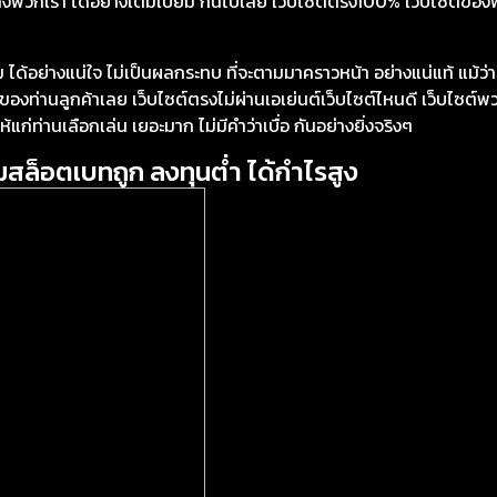
งพวกเรา ได้อย่างเต็มเปี่ยม กันไปเลย เว็บไซต์ตรง100% เว็บไซต์ของพ
กม ได้อย่างแน่ใจ ไม่เป็นผลกระทบ ที่จะตามมาคราวหน้า อย่างแน่แท้ แม้ว
านลูกค้าเลย เว็บไซต์ตรงไม่ผ่านเอเย่นต์เว็บไซต์ไหนดี เว็บไซต์พวกเร
่ท่านเลือกเล่น เยอะมาก ไม่มีคำว่าเบื่อ กันอย่างยิ่งจริงๆ
กมสล็อตเบทถูก ลงทุนต่ำ ได้กำไรสูง