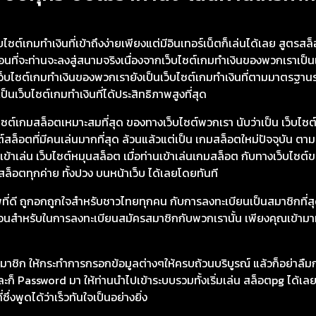
ไซต์เกมทำเงินที่เข้าถึงง่ายเพียงแต่มีอินเทอร์เน็ตก็เล่นได้เลย สูต
่อนที่จะท่านจะลงสู่สนามจริงเนื่องจากเว็บไซต์เกมทำเงินของพวกเราเป็
ว็บไซต์เกมทำเงินของพวกเรายังเป็นเว็บไซต์เกมทำเงินที่ตามมาตรฐาน
เว็บไซต์เกมทำเงินที่ได้ประสิทธิภาพสูงที่สุด
เว็บไซต์เกมสล็อตเหมาะสมที่สุด ของทางเว็บไซต์พวกเรา นับว่าเป็น เว็บไ
ซต์สล็อตที่มีคนเล่นมากที่สุด ล้วนแล้วแต่เป็น เกมสล็อตใหม่ปัจจุบั
้าเล่น เว็บไซต์หมุนสล็อต เมื่อท่านเข้าเล่นเกมสล็อต กับทางเว็บไซต์ขอ
สล็อตทุกค่าย ทั้งปวง บนหน้าเว็บ ได้เลยโดยทันที
ที่ดี ถูกอกถูกใจสำหรับชาวไทยทุกคน กับการลงทะเบียนเป็นสมาชิกที่
ตอนสำหรับในการลงทะเบียนสมัครสมาชิกกับพวกเรานั้น เพียงคุณเข้ามาห
มาชิก ให้กระทำการกรอกข้อมูลต่างๆให้ครบถ้วนบริบูรณ์ แล้วก็อย่าลืม
ก็ Password มา ให้ท่านนำไปเข้าระบบรวมทั้งเริ่มเล่น สล็อตpg ได้เลย
ซึ่งพูดได้ว่าเร็วทันใจเป็นอย่างยิ่ง