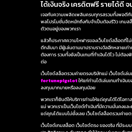
ได้เงินจริง เครดิตฟรี รายได้ดี 
เจอกับความเพลิดเพลินครบทุกรสรวมทั้งพอดีกับ 
พลโปรโมชั่นจัดหนักถึงกับจำเป็นต้องรีวิว เกมสล็
ตัวตนอยู่ของพวกเรา
แล้วก็ประกาศความโหฬารของเว็บไซต์สล็อตที่ไม่มีผ
ดีกลับมา มีผู้เล่นตามมาปราบรางวัลอีกหลายเท่าตัว
ต้องการ รวมทั้งยังเป็นเกมที่ทำเงินได้ไว ไม่ต้
ต่อ
เว็บไซต์สล็อตรวมค่ายตรงบริษัทแม่ เว็บไซต์เล่
fortunepigslot
ให้แก่ท่านได้เล่นเกมทำเงินข
ลงทุนมากมายหรือลงทุนน้อย
พวกเราก็ยินดีให้บริการท่านให้แด่คุณได้ได้โอก
แม่ พวกเราเป็นเว็บไซต์ทำเงินที่มีความมั่นคงและ
แด่คุณได้แบบไม่ยั้งเลย เว็บไซต์สล็อตรวมค่ายต
เว็บไซต์เกมสล็อต เว็บไซต์ตรง ของจริง ที่มีระบบ